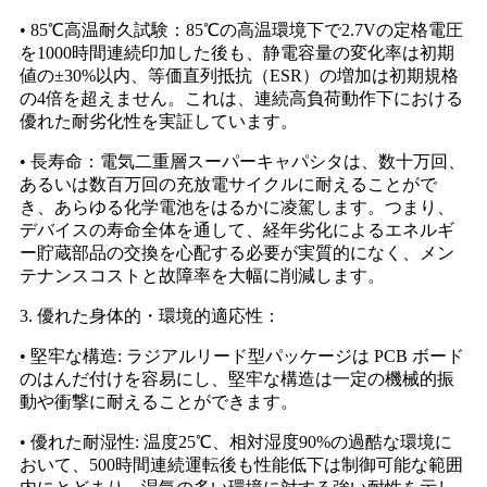
• 85℃高温耐久試験：85℃の高温環境下で2.7Vの定格電圧
を1000時間連続印加した後も、静電容量の変化率は初期
値の±30%以内、等価直列抵抗（ESR）の増加は初期規格
の4倍を超えません。これは、連続高負荷動作下における
優れた耐劣化性を実証しています。
• 長寿命：電気二重層スーパーキャパシタは、数十万回、
あるいは数百万回の充放電サイクルに耐えることがで
き、あらゆる化学電池をはるかに凌駕します。つまり、
デバイスの寿命全体を通して、経年劣化によるエネルギ
ー貯蔵部品の交換を心配する必要が実質的になく、メン
テナンスコストと故障率を大幅に削減します。
3. 優れた身体的・環境的適応性：
• 堅牢な構造: ラジアルリード型パッケージは PCB ボード
のはんだ付けを容易にし、堅牢な構造は一定の機械的振
動や衝撃に耐えることができます。
• 優れた耐湿性: 温度25℃、相対湿度90%の過酷な環境に
おいて、500時間連続運転後も性能低下は制御可能な範囲