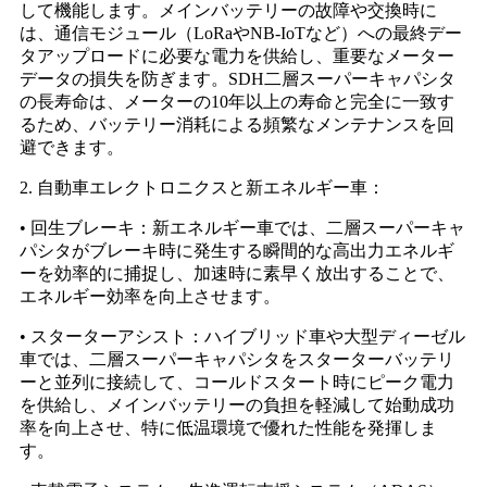
して機能します。メインバッテリーの故障や交換時に
は、通信モジュール（LoRaやNB-IoTなど）への最終デー
タアップロードに必要な電力を供給し、重要なメーター
データの損失を防ぎます。SDH二層スーパーキャパシタ
の長寿命は、メーターの10年以上の寿命と完全に一致す
るため、バッテリー消耗による頻繁なメンテナンスを回
避できます。
2. 自動車エレクトロニクスと新エネルギー車：
• 回生ブレーキ：新エネルギー車では、二層スーパーキャ
パシタがブレーキ時に発生する瞬間的な高出力エネルギ
ーを効率的に捕捉し、加速時に素早く放出することで、
エネルギー効率を向上させます。
• スターターアシスト：ハイブリッド車や大型ディーゼル
車では、二層スーパーキャパシタをスターターバッテリ
ーと並列に接続して、コールドスタート時にピーク電力
を供給し、メインバッテリーの負担を軽減して始動成功
率を向上させ、特に低温環境で優れた性能を発揮しま
す。