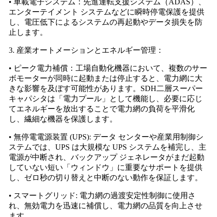
• 車載電子システム：先進運転支援システム（ADAS）、
エンターテイメント システムなどに瞬時停電保護を提供
し、電圧低下によるシステムの再起動やデータ損失を防
止します。
3. 産業オートメーションとエネルギー管理：
• ピーク電力補償：工場自動化機器において、複数のサー
ボモーターが同時に起動または停止すると、電力網に大
きな影響を及ぼす可能性があります。SDH二層スーパー
キャパシタは「電力プール」として機能し、必要に応じ
てエネルギーを放出することで電力網の負荷を平滑化
し、繊細な機器を保護します。
• 無停電電源装置 (UPS): データ センターや産業用制御シ
ステムでは、UPS は大規模な UPS システムを補完し、主
電源が中断され、バックアップ ジェネレータがまだ起動
していない短い「ウィンドウ」に重要なサポートを提供
し、ゼロ秒の切り替えと中断のない動作を保証します。
• スマートグリッド: 電力網の過渡安定性制御に使用さ
れ、無効電力を迅速に補償し、電力網の品質を向上させ
ます。