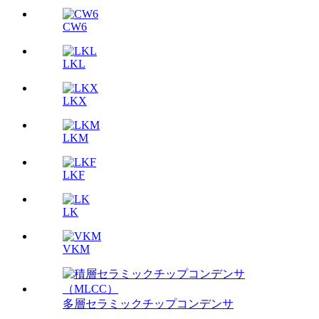
CW6
LKL
LKX
LKM
LKF
LK
VKM
多層セラミックチップコンデンサ