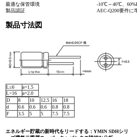
最適な保管環境
-10℃～40℃、60
製品認証
AEC-Q200要件に
製品寸法図
L≤6
a=1.5
L>16
a=2.0
D
8
10
12.5
16
18
d
0.6
0.6
0.6
0.8
0.8
F
3.5
5
5
7.5
7.5
エネルギー貯蔵の新時代をリードする：YMIN SDHシリ