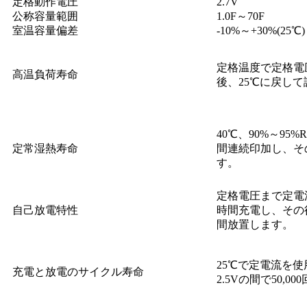
定格動作電圧
2.7V
公称容量範囲
1.0F～70F
室温容量偏差
-10%～+30%(25℃)
定格温度で定格電圧
高温負荷寿命
後、25℃に戻し
40℃、90%～95
定常湿熱寿命
間連続印加し、そ
す。
定格電圧まで定電
自己放電特性
時間充電し、その後
間放置します。
25℃で定電流を使
充電と放電のサイクル寿命
2.5Vの間で50,