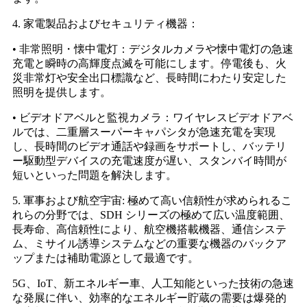
4. 家電製品およびセキュリティ機器：
• 非常照明・懐中電灯：デジタルカメラや懐中電灯の急速
充電と瞬時の高輝度点滅を可能にします。停電後も、火
災非常灯や安全出口標識など、長時間にわたり安定した
照明を提供します。
• ビデオドアベルと監視カメラ：ワイヤレスビデオドアベ
ルでは、二重層スーパーキャパシタが急速充電を実現
し、長時間のビデオ通話や録画をサポートし、バッテリ
ー駆動型デバイスの充電速度が遅い、スタンバイ時間が
短いといった問題を解決します。
5. 軍事および航空宇宙: 極めて高い信頼性が求められるこ
れらの分野では、SDH シリーズの極めて広い温度範囲、
長寿命、高信頼性により、航空機搭載機器、通信システ
ム、ミサイル誘導システムなどの重要な機器のバックア
ップまたは補助電源として最適です。
5G、IoT、新エネルギー車、人工知能といった技術の急速
な発展に伴い、効率的なエネルギー貯蔵の需要は爆発的