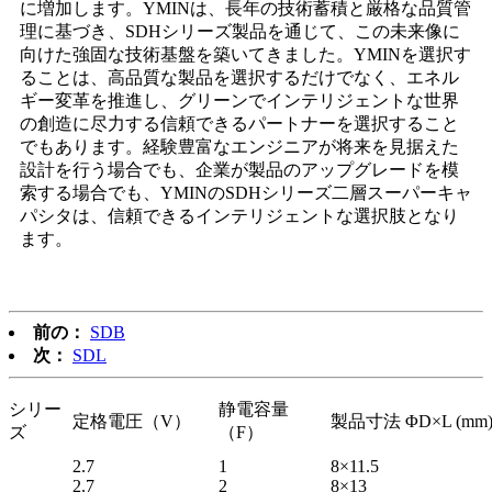
に増加します。YMINは、長年の技術蓄積と厳格な品質管
理に基づき、SDHシリーズ製品を通じて、この未来像に
向けた強固な技術基盤を築いてきました。YMINを選択す
ることは、高品質な製品を選択するだけでなく、エネル
ギー変革を推進し、グリーンでインテリジェントな世界
の創造に尽力する信頼できるパートナーを選択すること
でもあります。経験豊富なエンジニアが将来を見据えた
設計を行う場合でも、企業が製品のアップグレードを模
索する場合でも、YMINのSDHシリーズ二層スーパーキャ
パシタは、信頼できるインテリジェントな選択肢となり
ます。
前の：
SDB
次：
SDL
シリー
静電容量
定格電圧（V）
製品寸法 ΦD×L (mm
ズ
（F）
2.7
1
8×11.5
2.7
2
8×13