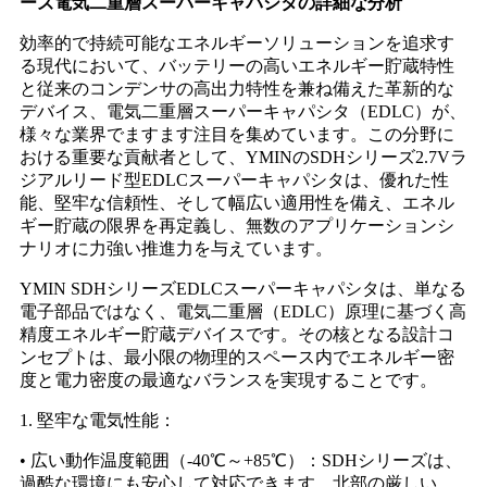
ーズ電気二重層スーパーキャパシタの詳細な分析
効率的で持続可能なエネルギーソリューションを追求す
る現代において、バッテリーの高いエネルギー貯蔵特性
と従来のコンデンサの高出力特性を兼ね備えた革新的な
デバイス、電気二重層スーパーキャパシタ（EDLC）が、
様々な業界でますます注目を集めています。この分野に
おける重要な貢献者として、YMINのSDHシリーズ2.7Vラ
ジアルリード型EDLCスーパーキャパシタは、優れた性
能、堅牢な信頼性、そして幅広い適用性を備え、エネル
ギー貯蔵の限界を再定義し、無数のアプリケーションシ
ナリオに力強い推進力を与えています。
YMIN SDHシリーズEDLCスーパーキャパシタは、単なる
電子部品ではなく、電気二重層（EDLC）原理に基づく高
精度エネルギー貯蔵デバイスです。その核となる設計コ
ンセプトは、最小限の物理的スペース内でエネルギー密
度と電力密度の最適なバランスを実現することです。
1. 堅牢な電気性能：
• 広い動作温度範囲（-40℃～+85℃）：SDHシリーズは、
過酷な環境にも安心して対応できます。北部の厳しい