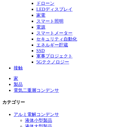
ドローン
LEDディスプレイ
家電
スマート照明
電源
スマートメーター
セキュリティ自動化
エネルギー貯蔵
SSD
軍事プロジェクト
5Gテクノロジー
接触
家
製品
電気二重層コンデンサ
カテゴリー
アルミ電解コンデンサ
液体小型製品
液体大型製品