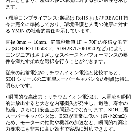
内にとどまり、湿気の多い環境に対する強い耐性を示し
ます。
• 環境コンプライアンス: 製品は RoHS および REACH 指
令に完全に準拠しており、環境保護と人間の健康に対す
る YMIN の社会的責任を示しています。
直径 8mm ～ 18mm、静電容量値 1F ～ 70F の多様なモデ
ル (SDH2R7L1050812、SDH2R7L7061850 など) により、
エンジニアはさまざまなスペースとパフォーマンスの要
件を満たす柔軟な選択を行うことができます。
従来の鉛蓄電池やリチウムイオン電池と比較すると、
SDH シリーズの二重層スーパーキャパシタの利点は特に
明らかです。
• 瞬間的な高出力：リチウムイオン電池は、大電流を瞬間
的に放出すると大きな内部損失が発生し、過熱、寿命の
短縮、さらには安全上の問題につながります。SDH二層
スーパーキャパシタは、ESRが非常に低い（最小20mΩ）
ため、モーターの始動や機器の加速など、瞬間的な高出
力要求にも非常に高い効率で容易に対応できます。