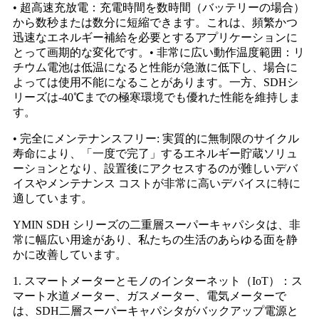
• 超高速充放電：充電時間を数時間（バッテリーの場合）
から数秒または数分に短縮できます。これは、頻繁かつ
迅速なエネルギー補給を必要とするアプリケーションに
とって画期的な変化です。• 非常に広い動作温度範囲：リ
チウム電池は低温になると性能が急激に低下し、場合に
よっては使用不能になることがあります。一方、SDHシ
リーズは-40℃までの極寒環境でも優れた性能を維持しま
す。
• 完全にメンテナンスフリー: 実質的に無制限のサイクル
寿命により、「一度で完了」するエネルギー貯蔵ソリュ
ーションとなり、設置後にアクセスするのが難しいデバ
イスやメンテナンス コストが非常に高いデバイスに特に
適しています。
YMIN SDH シリーズの二重層スーパーキャパシタは、非
常に幅広い用途があり、私たちの生活のあらゆる面を静
かに改善しています。
1. スマートメーターとモノのインターネット（IoT）：ス
マート水道メーター、ガスメーター、電気メーターで
は、SDH二層スーパーキャパシタがバックアップ電源と