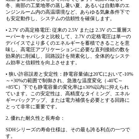
冬、南部の工業地帯の蒸し暑い夏、あるいは自動車のエ
ンジンルーム内の高温環境など、あらゆる気象条件下で
も安定動作し、システムの信頼性を確保します。
• 2.7V の高定格電圧: 従来の 2.5V または 2.3V の二重層ス
ーパーキャパシタと比較して、2.7V の定格電圧は単一の
デバイスでより多くのエネルギーを蓄積できることを意
味し、高電圧アプリケーションに必要な直列接続の数を
効果的に削減し、回路設計を簡素化し、全体的なシステ
ム効率と信頼性を向上させます。
• 狭い許容誤差と安定性：静電容量値は20℃において-10%
～+30%の範囲で制御され、急激な温度変化（-40℃～
+85℃）下でも静電容量の変化率は±30%以内に抑えられ
ています。この安定性は、高精度なタイミング、エネル
ギーバックアップ、または電力補償を必要とする回路に
とって非常に重要です。
2. 優れた耐久性と長寿命：
SDHシリーズの寿命仕様は、その最も誇る利点の一つで
す。