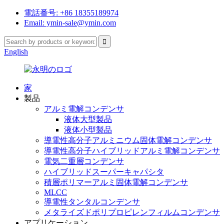
電話番号: +86 18355189974
Email: ymin-sale@ymin.com
English
家
製品
アルミ電解コンデンサ
液体大型製品
液体小型製品
導電性高分子アルミニウム固体電解コンデンサ
導電性高分子ハイブリッドアルミ電解コンデンサ
電気二重層コンデンサ
ハイブリッドスーパーキャパシタ
積層ポリマーアルミ固体電解コンデンサ
MLCC
導電性タンタルコンデンサ
メタライズドポリプロピレンフィルムコンデンサ
アプリケーション