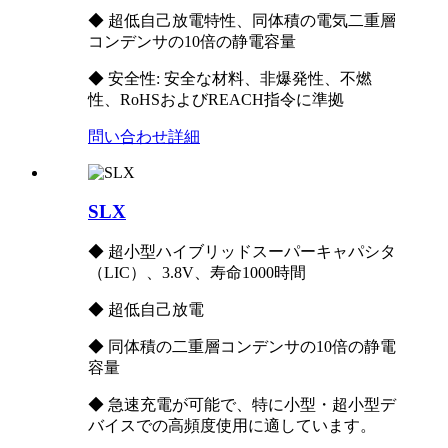
◆ 超低自己放電特性、同体積の電気二重層
コンデンサの10倍の静電容量
◆ 安全性: 安全な材料、非爆発性、不燃
性、RoHSおよびREACH指令に準拠
問い合わせ
詳細
SLX
◆ 超小型ハイブリッドスーパーキャパシタ
（LIC）、3.8V、寿命1000時間
◆ 超低自己放電
◆ 同体積の二重層コンデンサの10倍の静電
容量
◆ 急速充電が可能で、特に小型・超小型デ
バイスでの高頻度使用に適しています。