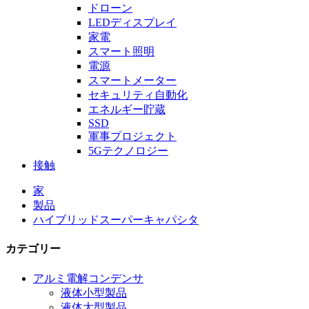
ドローン
LEDディスプレイ
家電
スマート照明
電源
スマートメーター
セキュリティ自動化
エネルギー貯蔵
SSD
軍事プロジェクト
5Gテクノロジー
接触
家
製品
ハイブリッドスーパーキャパシタ
カテゴリー
アルミ電解コンデンサ
液体小型製品
液体大型製品