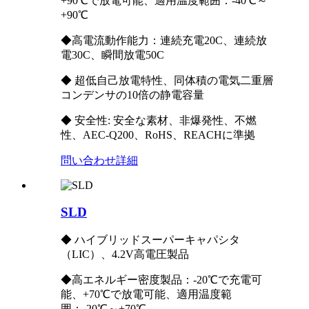
+90℃で放電可能、適用温度範囲：-40℃～
+90℃
◆高電流動作能力：連続充電20C、連続放
電30C、瞬間放電50C
◆ 超低自己放電特性、同体積の電気二重層
コンデンサの10倍の静電容量
◆ 安全性: 安全な素材、非爆発性、不燃
性、AEC-Q200、RoHS、REACHに準拠
問い合わせ
詳細
SLD
◆ ハイブリッドスーパーキャパシタ
（LIC）、4.2V高電圧製品
◆高エネルギー密度製品：-20℃で充電可
能、+70℃で放電可能、適用温度範
囲：-20℃～+70℃