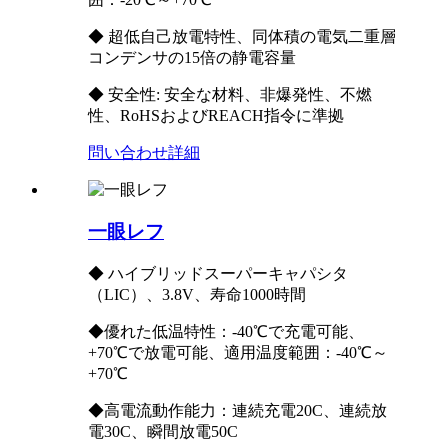
◆ 超低自己放電特性、同体積の電気二重層
コンデンサの15倍の静電容量
◆ 安全性: 安全な材料、非爆発性、不燃
性、RoHSおよびREACH指令に準拠
問い合わせ
詳細
一眼レフ
◆ ハイブリッドスーパーキャパシタ
（LIC）、3.8V、寿命1000時間
◆優れた低温特性：-40℃で充電可能、
+70℃で放電可能、適用温度範囲：-40℃～
+70℃
◆高電流動作能力：連続充電20C、連続放
電30C、瞬間放電50C