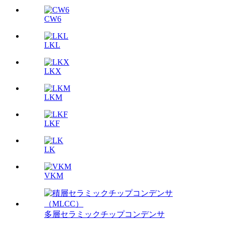
CW6
LKL
LKX
LKM
LKF
LK
VKM
多層セラミックチップコンデンサ