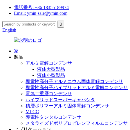
電話番号: +86 18355189974
Email: ymin-sale@ymin.com
English
家
製品
アルミ電解コンデンサ
液体大型製品
液体小型製品
導電性高分子アルミニウム固体電解コンデンサ
導電性高分子ハイブリッドアルミ電解コンデンサ
電気二重層コンデンサ
ハイブリッドスーパーキャパシタ
積層ポリマーアルミ固体電解コンデンサ
MLCC
導電性タンタルコンデンサ
メタライズドポリプロピレンフィルムコンデンサ
アプリケーション