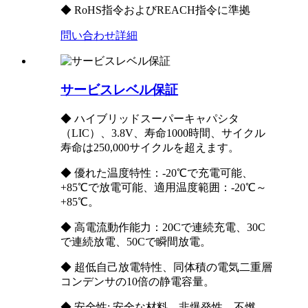
◆ RoHS指令およびREACH指令に準拠
問い合わせ
詳細
サービスレベル保証
◆ ハイブリッドスーパーキャパシタ
（LIC）、3.8V、寿命1000時間、サイクル
寿命は250,000サイクルを超えます。
◆ 優れた温度特性：-20℃で充電可能、
+85℃で放電可能、適用温度範囲：-20℃～
+85℃。
◆ 高電流動作能力：20Cで連続充電、30C
で連続放電、50Cで瞬間放電。
◆ 超低自己放電特性、同体積の電気二重層
コンデンサの10倍の静電容量。
◆ 安全性: 安全な材料、非爆発性、不燃