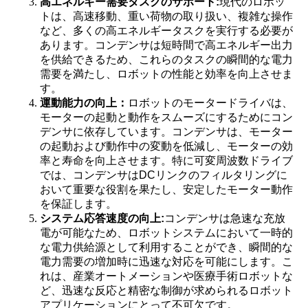
高エネルギー需要タスクのサポート:
現代のロボッ
トは、高速移動、重い荷物の取り扱い、複雑な操作
など、多くの高エネルギータスクを実行する必要が
あります。コンデンサは短時間で高エネルギー出力
を供給できるため、これらのタスクの瞬間的な電力
需要を満たし、ロボットの性能と効率を向上させま
す。
運動能力の向上：
ロボットのモータードライバは、
モーターの起動と動作をスムーズにするためにコン
デンサに依存しています。コンデンサは、モーター
の起動および動作中の変動を低減し、モーターの効
率と寿命を向上させます。特に可変周波数ドライブ
では、コンデンサはDCリンクのフィルタリングに
おいて重要な役割を果たし、安定したモーター動作
を保証します。
システム応答速度の向上:
コンデンサは急速な充放
電が可能なため、ロボットシステムにおいて一時的
な電力供給源として利用することができ、瞬間的な
電力需要の増加時に迅速な対応を可能にします。こ
れは、産業オートメーションや医療手術ロボットな
ど、迅速な反応と精密な制御が求められるロボット
アプリケーションにとって不可欠です。