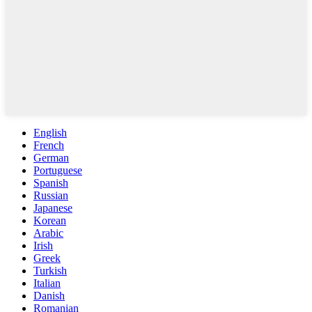
English
French
German
Portuguese
Spanish
Russian
Japanese
Korean
Arabic
Irish
Greek
Turkish
Italian
Danish
Romanian