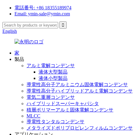
電話番号: +86 18355189974
Email: ymin-sale@ymin.com
English
家
製品
アルミ電解コンデンサ
液体大型製品
液体小型製品
導電性高分子アルミニウム固体電解コンデンサ
導電性高分子ハイブリッドアルミ電解コンデンサ
電気二重層コンデンサ
ハイブリッドスーパーキャパシタ
積層ポリマーアルミ固体電解コンデンサ
MLCC
導電性タンタルコンデンサ
メタライズドポリプロピレンフィルムコンデンサ
アプリケーション