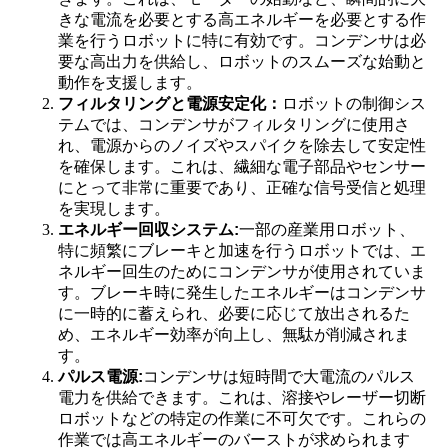
きな電流を必要とする高エネルギーを必要とする作
業を行うロボットに特に有効です。コンデンサは必
要な高出力を供給し、ロボットのスムーズな始動と
動作を支援します。
フィルタリングと電源安定化：
ロボットの制御シス
テムでは、コンデンサがフィルタリングに使用さ
れ、電源からのノイズやスパイクを除去して安定性
を確保します。これは、繊細な電子部品やセンサー
にとって非常に重要であり、正確な信号受信と処理
を実現します。
エネルギー回収システム:
一部の産業用ロボット、
特に頻繁にブレーキと加速を行うロボットでは、エ
ネルギー回生のためにコンデンサが使用されていま
す。ブレーキ時に発生したエネルギーはコンデンサ
に一時的に蓄えられ、必要に応じて放出されるた
め、エネルギー効率が向上し、無駄が削減されま
す。
パルス電源:
コンデンサは短時間で大電流のパルス
電力を供給できます。これは、溶接やレーザー切断
ロボットなどの特定の作業に不可欠です。これらの
作業では高エネルギーのバーストが求められます