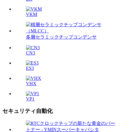
VKM
多層セラミックチップコンデンサ
CN3
ES3
VHX
VP1
セキュリティ自動化