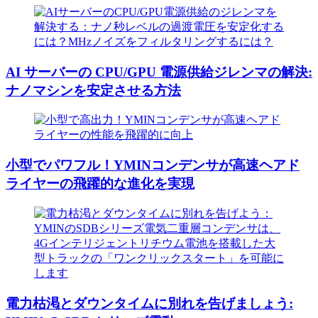
AI サーバーの CPU/GPU 電源供給ジレンマの解決:
ナノマシンを安定させる方法
小型でパワフル！YMINコンデンサが高速ヘアド
ライヤーの飛躍的な進化を実現
電力枯渇とダウンタイムに別れを告げましょう: