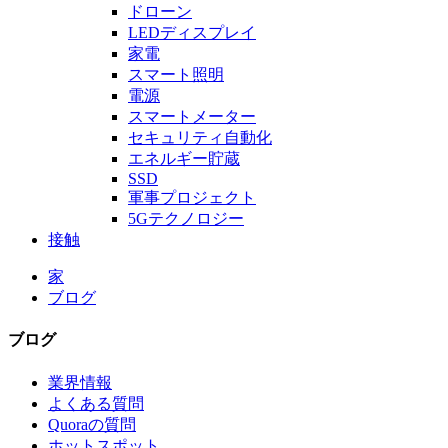
ドローン
LEDディスプレイ
家電
スマート照明
電源
スマートメーター
セキュリティ自動化
エネルギー貯蔵
SSD
軍事プロジェクト
5Gテクノロジー
接触
家
ブログ
ブログ
業界情報
よくある質問
Quoraの質問
ホットスポット