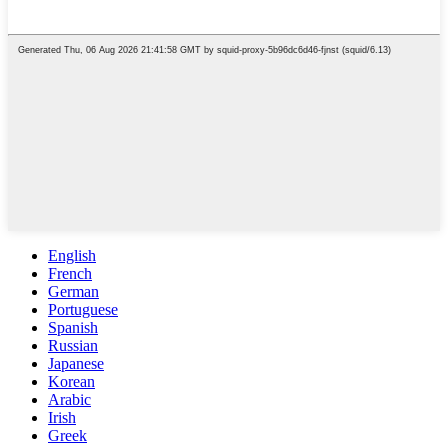
English
French
German
Portuguese
Spanish
Russian
Japanese
Korean
Arabic
Irish
Greek