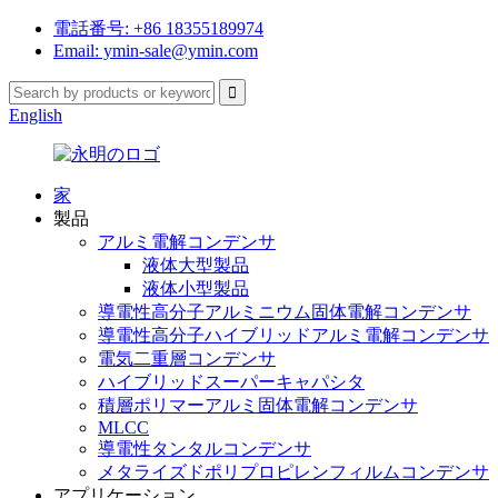
電話番号: +86 18355189974
Email: ymin-sale@ymin.com
English
家
製品
アルミ電解コンデンサ
液体大型製品
液体小型製品
導電性高分子アルミニウム固体電解コンデンサ
導電性高分子ハイブリッドアルミ電解コンデンサ
電気二重層コンデンサ
ハイブリッドスーパーキャパシタ
積層ポリマーアルミ固体電解コンデンサ
MLCC
導電性タンタルコンデンサ
メタライズドポリプロピレンフィルムコンデンサ
アプリケーション