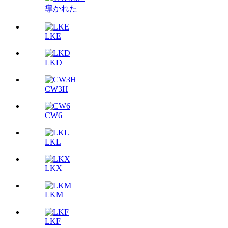
導かれた
LKE
LKD
CW3H
CW6
LKL
LKX
LKM
LKF