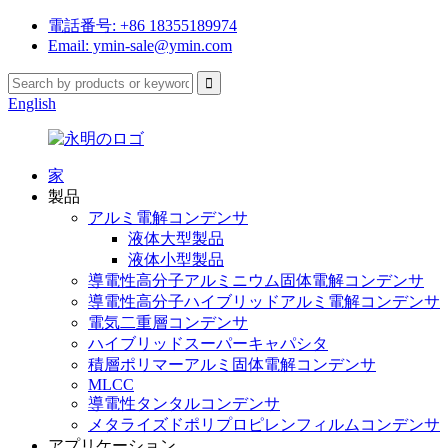
電話番号: +86 18355189974
Email: ymin-sale@ymin.com
English
家
製品
アルミ電解コンデンサ
液体大型製品
液体小型製品
導電性高分子アルミニウム固体電解コンデンサ
導電性高分子ハイブリッドアルミ電解コンデンサ
電気二重層コンデンサ
ハイブリッドスーパーキャパシタ
積層ポリマーアルミ固体電解コンデンサ
MLCC
導電性タンタルコンデンサ
メタライズドポリプロピレンフィルムコンデンサ
アプリケーション