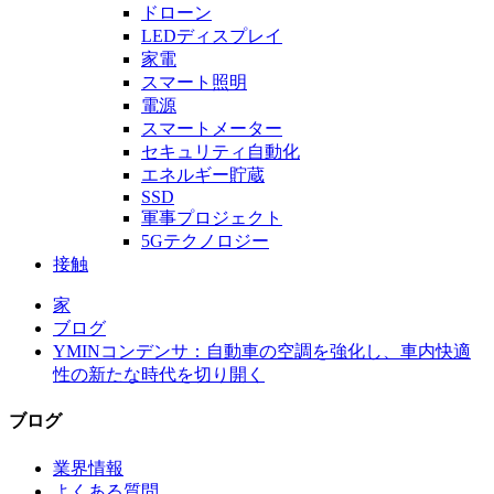
ドローン
LEDディスプレイ
家電
スマート照明
電源
スマートメーター
セキュリティ自動化
エネルギー貯蔵
SSD
軍事プロジェクト
5Gテクノロジー
接触
家
ブログ
YMINコンデンサ：自動車の空調を強化し、車内快適
性の新たな時代を切り開く
ブログ
業界情報
よくある質問