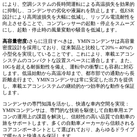
により、空調システムの長時間運転による高温損失を効果的
に抑制し、コンデンサの劣化や液漏れを防止します。低ESR
設計により高周波損失を大幅に低減し、リップル電流耐性を
向上させることで、コンプレッサーの起動・停止をスムーズ
にし、起動・停止時の風量変動や騒音を低減します。
高容量密度:
さらに注目すべきは、YMINコンデンサは高容量
密度設計を採用しており、従来製品と比較して20%～40%の
小型化を実現していることです。これにより、車載エアコン
システムのコンパクトな設置スペースに適合します。また、
10Gを超える耐振動性を備え、運転中の衝撃にも容易に対応
します。低温始動から高温冷却まで、都市部での通勤から長
距離走行まで、YMINコンデンサは常に安定した出力を提供
し、車載エアコンシステムの継続的かつ効率的な動作を保証
します。
コンデンサの専門知識を活かし、快適な車内空間を実現：
YMINコンデンサは、専門的な技術を駆使して自動車用エア
コンの運用上の課題を解決し、信頼性の高い品質で自動車の
旅をサポートします。多くの自動車メーカーから信頼される
コアコンポーネントとして選ばれており、あらゆるドライブ
で暖かさと快適さを保証します。