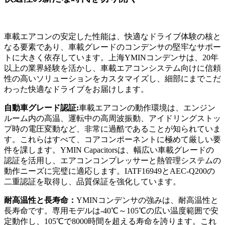
車載エアコンの安定した性能は、快適なドライブ体験の核と
なる要素であり、車載グレードのコンデンサの堅牢なサポー
トに大きく依存しています。上海YMINコンデンサは、20年
以上の業界経験を活かし、車載エアコンシステム向けに信頼
性の高いソリューションをカスタマイズし、細部にまでこだ
わった快適なドライブをお届けします。
自動車グレード認証:
車載エアコンの動作環境は、エンジン
ルーム内の高温、運転中の高周波振動、アイドリングストッ
プ時の電圧変動など、非常に過酷であることが知られていま
す。これらはすべて、コアコンポーネントに極めて厳しい要
件を課します。YMIN Capacitorsは、幅広い車載グレードの
認証を活用し、エアコンコンプレッサーと熱管理システムの
動作ニーズに完璧に適応します。IATF16949とAEC-Q200の
二重認証を取得し、品質保証を強化しています。
耐高温性と長寿命：
YMINコンデンサの強みは、耐高温性と
長寿命です。専用モデルは-40℃～105℃の広い温度範囲で安
定動作し、105℃で8000時間を超える寿命を誇ります。これ