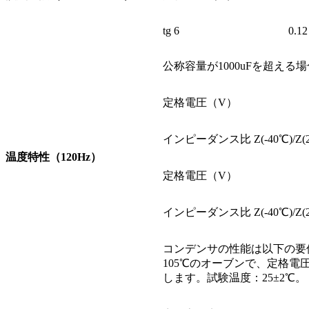
tg 6
0.12
公称容量が1000uFを超える場
定格電圧（V）
インピーダンス比 Z(-40℃)/Z(2
温度特性（120Hz）
定格電圧（V）
インピーダンス比 Z(-40℃)/Z(2
コンデンサの性能は以下の要
105℃のオーブンで、定格
します。試験温度：25±2℃。