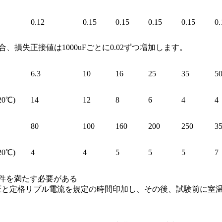
0.12
0.15
0.15
0.15
0.15
0.
合、損失正接値は1000uFごとに0.02ずつ増加します。
6.3
10
16
25
35
5
0℃)
14
12
8
6
4
4
80
100
160
200
250
3
0℃)
4
4
5
5
5
7
件を満たす必要がある
電圧と定格リプル電流を規定の時間印加し、その後、試験前に室温