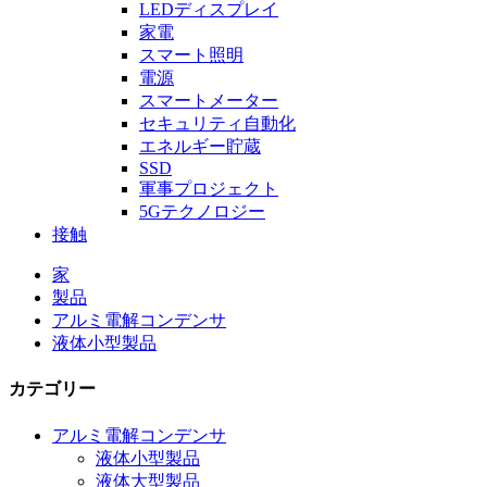
LEDディスプレイ
家電
スマート照明
電源
スマートメーター
セキュリティ自動化
エネルギー貯蔵
SSD
軍事プロジェクト
5Gテクノロジー
接触
家
製品
アルミ電解コンデンサ
液体小型製品
カテゴリー
アルミ電解コンデンサ
液体小型製品
液体大型製品