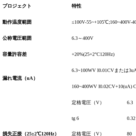
プロジェクト
特性
動作温度範囲
≤100V-55~+105℃;160~400V-
公称電圧範囲
6.3～400V
容量許容差
+20%(25+2°C120Hz)
6.3~100WV I0.01CVまた
漏れ電流（uA）
160~400WV I0.02CV+10(
定格電圧（V）
6.3
tg 6
0.32
損失正接（25±2
℃
120Hz）
定格電圧（V）
80