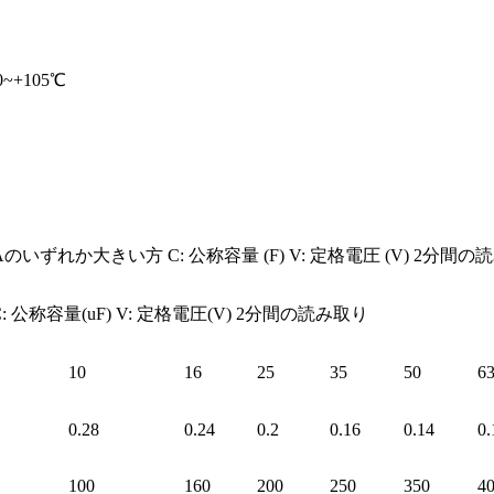
40~+105℃
は3uAのいずれか大きい方 C: 公称容量 (F) V: 定格電圧 (V) 2分間
uA) C: 公称容量(uF) V: 定格電圧(V) 2分間の読み取り
10
16
25
35
50
6
0.28
0.24
0.2
0.16
0.14
0.
100
160
200
250
350
4