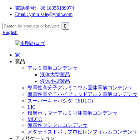
電話番号: +86 18355189974
Email: ymin-sale@ymin.com
English
家
製品
アルミ電解コンデンサ
液体大型製品
液体小型製品
導電性高分子アルミニウム固体電解コンデンサ
導電性高分子ハイブリッドアルミ電解コンデンサ
スーパーキャパシタ（EDLC）
LIC
積層ポリマーアルミ固体電解コンデンサ
MLCC
導電性タンタルコンデンサ
メタライズドポリプロピレンフィルムコンデンサ
アプリケーション