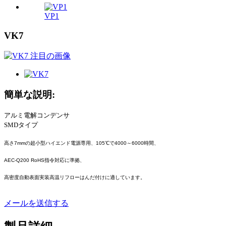
VP1
VK7
簡単な説明:
アルミ電解コンデンサ
SMDタイプ
高さ7mmの超小型ハイエンド電源専用、105℃で4000～6000時間、
AEC-Q200 RoHS指令対応に準拠、
高密度自動表面実装高温リフローはんだ付けに適しています。
メールを送信する