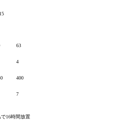
15
0
63
4
50
400
7
で16時間放置