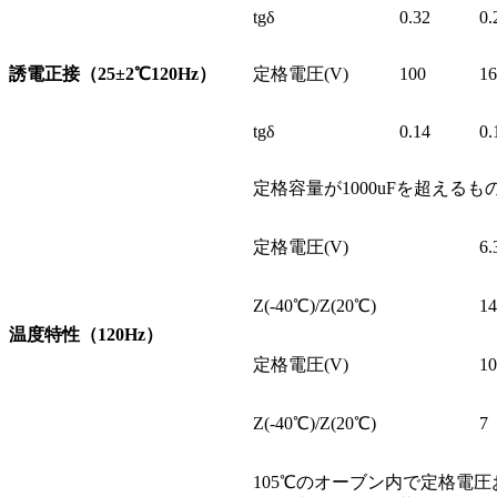
tgδ
0.32
0.
誘電正接（25±2
℃
120Hz）
定格電圧(V)
100
16
tgδ
0.14
0.
定格容量が1000uFを超えるも
定格電圧(V)
6.
Z(-40℃)/Z(20℃)
14
温度特性（120Hz）
定格電圧(V)
10
Z(-40℃)/Z(20℃)
7
105℃のオーブン内で定格電圧