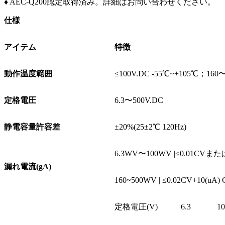
♦ AEC-Q200認定取得済み。詳細はお問い合わせください。
仕様
アイテム
特徴
動作温度範囲
≤100V.DC -55℃~+105℃；160〜
定格電圧
6.3〜500V.DC
静電容量許容差
±20%(25±2℃ 120Hz)
6.3WV〜100WV |≤0.01C
漏れ電流(gA)
160~500WV | ≤0.02CV+1
定格電圧(V)
6.3
10