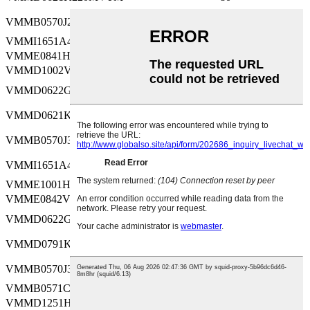
-55～105
VMMB0570J220MVTM
6.3
VMMI1651A472MV
-55～105
10
VMME0841H151MV
-55～105
50
VMMD1002V5R6MV
-40～105
350
-40～105
VMMD0622G2R2MVTM
400
-55～105
VMMD0621K270MVTM
80
-55～105
VMMB0570J330MVTM
6.3
-55～105
VMMI1651A472MVTM
10
VMME1001H181MV
-55～105
50
VMME0842V5R6MV
-40～105
350
-40～105
VMMD0622G2R7MVTM
400
-55～105
VMMD0791K330MVTM
80
-55～105
VMMB0570J390MVTM
6.3
VMMB0571C100MV
-55～105
16
VMMD1251H181MV
-55～105
50