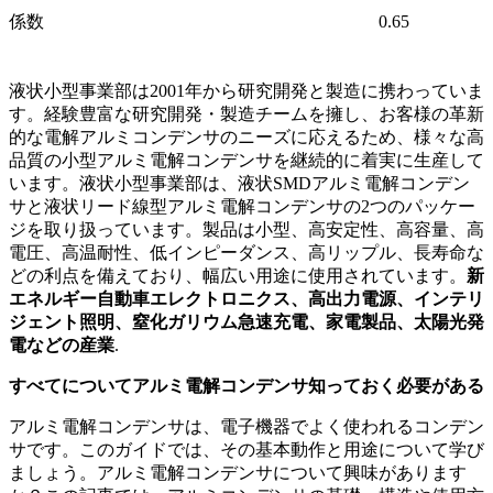
係数
0.65
液状小型事業部は2001年から研究開発と製造に携わっていま
す。経験豊富な研究開発・製造チームを擁し、お客様の革新
的な電解アルミコンデンサのニーズに応えるため、様々な高
品質の小型アルミ電解コンデンサを継続的に着実に生産して
います。液状小型事業部は、液状SMDアルミ電解コンデン
サと液状リード線型アルミ電解コンデンサの2つのパッケー
ジを取り扱っています。製品は小型、高安定性、高容量、高
電圧、高温耐性、低インピーダンス、高リップル、長寿命な
どの利点を備えており、幅広い用途に使用されています。
新
エネルギー自動車エレクトロニクス、高出力電源、インテリ
ジェント照明、窒化ガリウム急速充電、家電製品、太陽光発
電などの産業
.
すべてについて
アルミ電解コンデンサ
知っておく必要がある
アルミ電解コンデンサは、電子機器でよく使われるコンデン
サです。このガイドでは、その基本動作と用途について学び
ましょう。アルミ電解コンデンサについて興味があります