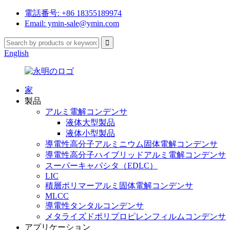
電話番号: +86 18355189974
Email: ymin-sale@ymin.com
English
家
製品
アルミ電解コンデンサ
液体大型製品
液体小型製品
導電性高分子アルミニウム固体電解コンデンサ
導電性高分子ハイブリッドアルミ電解コンデンサ
スーパーキャパシタ（EDLC）
LIC
積層ポリマーアルミ固体電解コンデンサ
MLCC
導電性タンタルコンデンサ
メタライズドポリプロピレンフィルムコンデンサ
アプリケーション