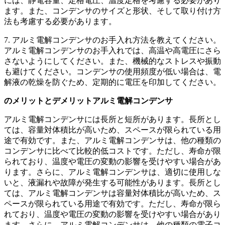
には、静電容量、定格電圧、温度定格を考慮する必要があり
ます。また、コンデンサのサイズと形状、そして取り付け方
法も考慮する必要があります。
7. アルミ電解コンデンサのお手入れ方法を教えてください。
アルミ電解コンデンサのお手入れでは、高温や高電圧にさら
さないようにしてください。また、機械的なストレスや振動
も避けてください。コンデンサの使用頻度が低い場合は、電
解液の乾燥を防ぐため、定期的に電圧を印加してください。
のメリットとデメリット
アルミ電解コンデンサ
アルミ電解コンデンサには長所と短所があります。長所とし
ては、容量対体積比が高いため、スペースが限られている用
途で有効です。また、アルミ電解コンデンサは、他の種類の
コンデンサに比べて比較的低コストです。ただし、寿命が限
られており、温度や電圧の変動の影響を受けやすい場合があ
ります。さらに、アルミ電解コンデンサは、適切に使用しな
いと、液漏れや故障が発生する可能性があります。長所とし
ては、アルミ電解コンデンサは容量対体積比が高いため、ス
ペースが限られている用途で有効です。ただし、寿命が限ら
れており、温度や電圧の変動の影響を受けやすい場合があり
ます。さらに、アルミ電解コンデンサは、他の種類の電子コ