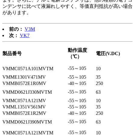
ンデンサに比べて液漏れしやすく、等価直列抵抗が高い場合
があります。
前の：
V3M
次：
VK7
動作温度
製品番号
電圧(V.DC)
（℃）
-55～105
VMMC0571A101MVTM
10
VMME1301V471MV
-55～105
35
VMMB0572E1R0MV
-40～105
250
-55～105
VMMD0621J330MVTM
63
VMMC0571A121MV
-55～105
10
VMML1351V561MV
-55～105
35
VMMB0572E1R2MV
-40～105
250
-55～105
VMMD0621J390MVTM
63
-55～105
VMMC0571A121MVTM
10