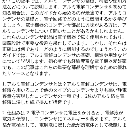
か？この記事では、アルミコンデンサの基礎、構造や使用方
法などについて説明します。アルミ電解コンデンサを初めて
知る場合は、このガイドから始めるのが最適です。アルミコ
ンデンサの基礎と、電子回路でどのように機能するかを学び
ましょう。電子機器のコンデンサ部品に興味がある方は、ア
ルミコンデンサについて聞いたことがあるかもしれません。
これらのコンデンサ部品は電子機器で広く使用されており、
回路設計で重要な役割を果たしています。しかし、それらは
正確には何であり、どのように機能するのでしょうか？この
ガイドでは、アルミ電解コンデンサの基礎、構造や用途など
について説明します。初心者でも経験豊富な電子機器愛好家
でも、この記事はこれらの重要な部品を理解するための優れ
たリソースとなります。
1. アルミ電解コンデンサとは？アルミ電解コンデンサは、電
解液を用いることで他のタイプのコンデンサよりも高い静電
容量を実現したコンデンサの一種です。2枚のアルミ箔を電
解液に浸した紙で挟んだ構造です。
2. 仕組みは？ 電子コンデンサに電圧をかけると、電解液が
電気を伝導し、コンデンサにエネルギーを蓄えます。アルミ
箔が電極として、電解液に浸した紙が誘電体として機能しま