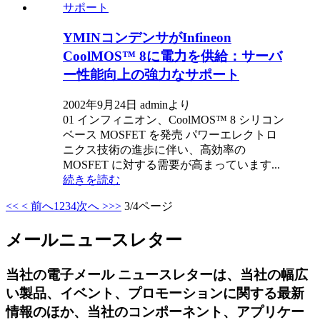
YMINコンデンサがInfineon
CoolMOS™ 8に電力を供給：サーバ
ー性能向上の強力なサポート
2002年9月24日 adminより
01 インフィニオン、CoolMOS™ 8 シリコン
ベース MOSFET を発売 パワーエレクトロ
ニクス技術の進歩に伴い、高効率の
MOSFET に対する需要が高まっています...
続きを読む
<<
< 前へ
1
2
3
4
次へ >
>>
3/4ページ
メールニュースレター
当社の電子メール ニュースレターは、当社の幅広
い製品、イベント、プロモーションに関する最新
情報のほか、当社のコンポーネント、アプリケー