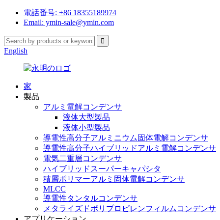
電話番号: +86 18355189974
Email: ymin-sale@ymin.com
English
家
製品
アルミ電解コンデンサ
液体大型製品
液体小型製品
導電性高分子アルミニウム固体電解コンデンサ
導電性高分子ハイブリッドアルミ電解コンデンサ
電気二重層コンデンサ
ハイブリッドスーパーキャパシタ
積層ポリマーアルミ固体電解コンデンサ
MLCC
導電性タンタルコンデンサ
メタライズドポリプロピレンフィルムコンデンサ
アプリケーション