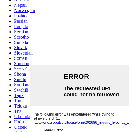
Nepali
Norwegian
Pashto
Persian
Punjabi
Serbian
Sesotho
Sinhala
Slovak
Slovenian
Somali
Samoan
Scots Gaelic
Shona
Sindhi
Sundanese
Swahili
Tajik
Tamil
Telugu
Thai
Ukrainian
Urdu
Uzbek