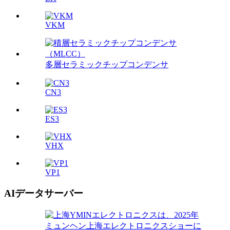
VKM
多層セラミックチップコンデンサ
CN3
ES3
VHX
VP1
AIデータサーバー