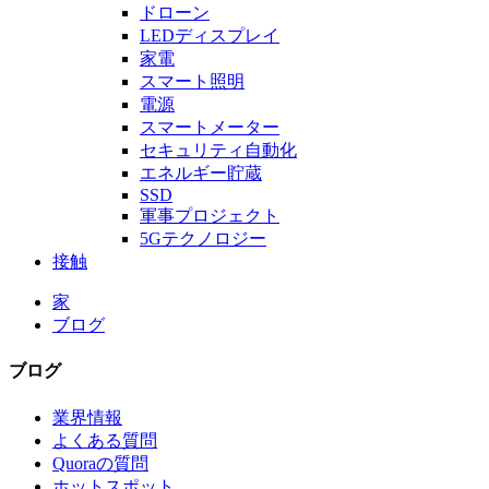
ドローン
LEDディスプレイ
家電
スマート照明
電源
スマートメーター
セキュリティ自動化
エネルギー貯蔵
SSD
軍事プロジェクト
5Gテクノロジー
接触
家
ブログ
ブログ
業界情報
よくある質問
Quoraの質問
ホットスポット