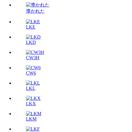
導かれた
LKE
LKD
CW3H
CW6
LKL
LKX
LKM