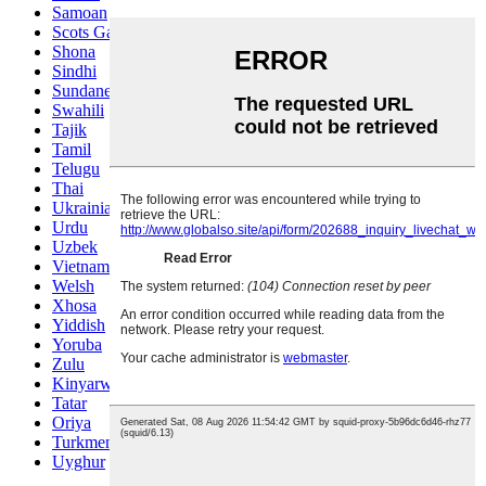
Samoan
Scots Gaelic
Shona
Sindhi
Sundanese
Swahili
Tajik
Tamil
Telugu
Thai
Ukrainian
Urdu
Uzbek
Vietnamese
Welsh
Xhosa
Yiddish
Yoruba
Zulu
Kinyarwanda
Tatar
Oriya
Turkmen
Uyghur