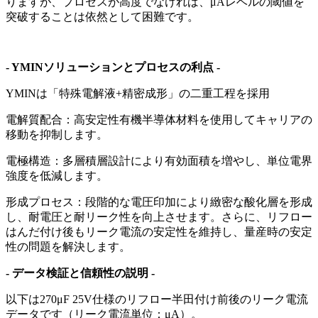
りますが、プロセスが高度でなければ、μAレベルの閾値を
突破することは依然として困難です。
- YMINソリューションとプロセスの利点 -
YMINは「特殊電解液+精密成形」の二重工程を採用
電解質配合：高安定性有機半導体材料を使用してキャリアの
移動を抑制します。
電極構造：多層積層設計により有効面積を増やし、単位電界
強度を低減します。
形成プロセス：段階的な電圧印加により緻密な酸化層を形成
し、耐電圧と耐リーク性を向上させます。さらに、リフロー
はんだ付け後もリーク電流の安定性を維持し、量産時の安定
性の問題を解決します。
- データ検証と信頼性の説明 -
以下は270μF 25V仕様のリフロー半田付け前後のリーク電流
データです（リーク電流単位：μA）。