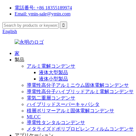
電話番号: +86 18355189974
Email: ymin-sale@ymin.com
English
家
製品
アルミ電解コンデンサ
液体大型製品
液体小型製品
導電性高分子アルミニウム固体電解コンデンサ
導電性高分子ハイブリッドアルミ電解コンデンサ
電気二重層コンデンサ
ハイブリッドスーパーキャパシタ
積層ポリマーアルミ固体電解コンデンサ
MLCC
導電性タンタルコンデンサ
メタライズドポリプロピレンフィルムコンデンサ
アプリケーション