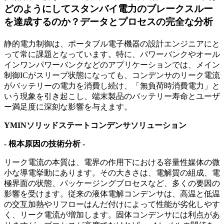
どのようにしてスタンバイ電力のブレークスルー
を達成するのか？データとプロセスの完全な分析
静的電力制御は、ポータブル電子機器の設計エンジニアにと
って常に課題となっています。特に、パワーバンクやオール
インワンパワーバンクなどのアプリケーションでは、メイン
制御ICがスリープ状態になっても、コンデンサのリーク電流
がバッテリーの電力を消費し続け、「無負荷時消費電力」と
いう現象を引き起こし、端末製品のバッテリー寿命とユーザ
ー満足度に深刻な影響を与えます。
YMINソリッドステートコンデンサソリューション
- 根本原因の技術分析 -
リーク電流の本質は、電界の作用下における容量性媒体の微
小な導電挙動にあります。その大きさは、電解質の組成、電
極界面の状態、パッケージングプロセスなど、多くの要因の
影響を受けます。従来の液体電解コンデンサは、高温と低温
の交互加熱やリフローはんだ付けによって性能が劣化しやす
く、リーク電流が増加します。固体コンデンサには利点があ