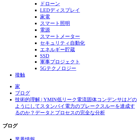
ドローン
LEDディスプレイ
家電
スマート照明
電源
スマートメーター
セキュリティ自動化
エネルギー貯蔵
SSD
軍事プロジェクト
5Gテクノロジー
接触
家
ブログ
技術的理解 | YMIN低リーク電流固体コンデンサはどの
ようにしてスタンバイ電力のブレークスルーを達成す
るのか？データとプロセスの完全な分析
ブログ
業界情報