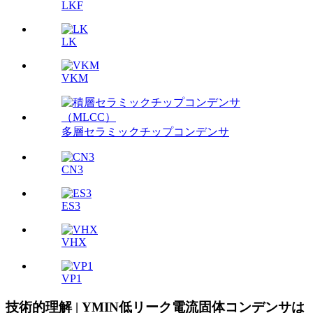
LKF
LK
VKM
多層セラミックチップコンデンサ
CN3
ES3
VHX
VP1
技術的理解 | YMIN低リーク電流固体コンデンサは