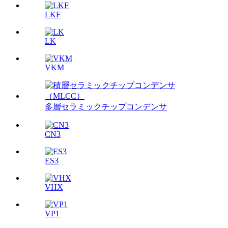
LKF
LK
VKM
多層セラミックチップコンデンサ
CN3
ES3
VHX
VP1