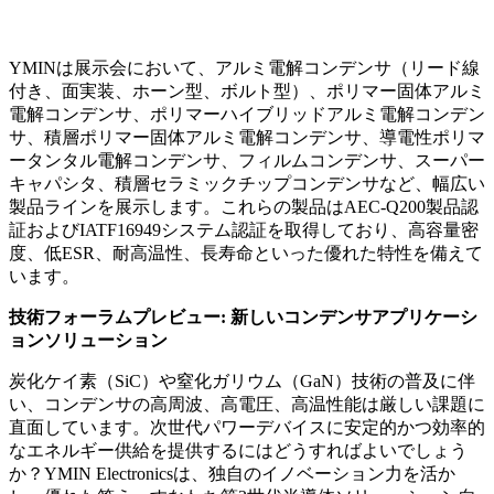
YMINは展示会において、アルミ電解コンデンサ（リード線
付き、面実装、ホーン型、ボルト型）、ポリマー固体アルミ
電解コンデンサ、ポリマーハイブリッドアルミ電解コンデン
サ、積層ポリマー固体アルミ電解コンデンサ、導電性ポリマ
ータンタル電解コンデンサ、フィルムコンデンサ、スーパー
キャパシタ、積層セラミックチップコンデンサなど、幅広い
製品ラインを展示します。これらの製品はAEC-Q200製品認
証およびIATF16949システム認証を取得しており、高容量密
度、低ESR、耐高温性、長寿命といった優れた特性を備えて
います。
技術フォーラムプレビュー: 新しいコンデンサアプリケーシ
ョンソリューション
炭化ケイ素（SiC）や窒化ガリウム（GaN）技術の普及に伴
い、コンデンサの高周波、高電圧、高温性能は厳しい課題に
直面しています。次世代パワーデバイスに安定的かつ効率的
なエネルギー供給を提供するにはどうすればよいでしょう
か？YMIN Electronicsは、独自のイノベーション力を活か