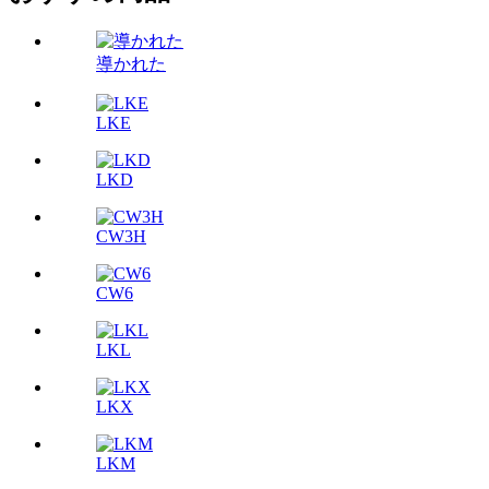
導かれた
LKE
LKD
CW3H
CW6
LKL
LKX
LKM