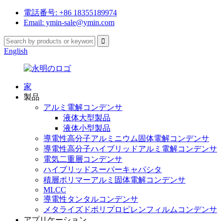
電話番号: +86 18355189974
Email: ymin-sale@ymin.com
English
家
製品
アルミ電解コンデンサ
液体大型製品
液体小型製品
導電性高分子アルミニウム固体電解コンデンサ
導電性高分子ハイブリッドアルミ電解コンデンサ
電気二重層コンデンサ
ハイブリッドスーパーキャパシタ
積層ポリマーアルミ固体電解コンデンサ
MLCC
導電性タンタルコンデンサ
メタライズドポリプロピレンフィルムコンデンサ
アプリケーション