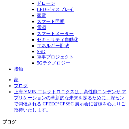
ドローン
LEDディスプレイ
家電
スマート照明
電源
スマートメーター
セキュリティ自動化
エネルギー貯蔵
SSD
軍事プロジェクト
5Gテクノロジー
接触
家
ブログ
上海 YMIN エレクトロニクスは、高性能コンデンサ ア
プリケーションの革新的な未来を探るために、深セン
で開催される CPEEC*CPSSC 展示会に皆様を心よりご
招待いたします。
ブログ