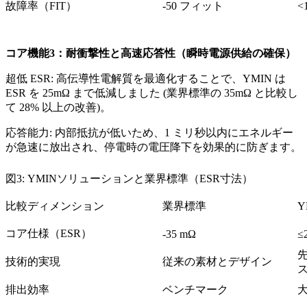
故障率（FIT）​
-50 フィット
<
コア機能3：耐衝撃性と高速応答性（瞬時電源供給の確保）
超低 ESR: 高伝導性電解質を最適化することで、YMIN は
ESR を 25mΩ まで低減しました (業界標準の 35mΩ と比較し
て 28% 以上の改善)。
応答能力: 内部抵抗が低いため、1 ミリ秒以内にエネルギー
が急速に放出され、停電時の電圧降下を効果的に防ぎます。
図3: YMINソリューションと業界標準（ESR寸法）
比較ディメンション
業界標準
コア仕様（ESR）​
-35 mΩ
≤
技術的実現​
従来の素材とデザイン
排出効率​
ベンチマーク