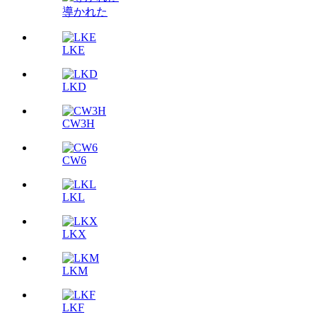
導かれた
LKE
LKD
CW3H
CW6
LKL
LKX
LKM
LKF