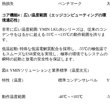
熱損失​
ベンチマーク
コア機能4：広い温度範囲（エッジコンピューティングの環
境適応性）
非常に広い温度範囲: YMIN LKL(R)シリーズは、従来のコン
デンサをはるかに超える-55℃～+135℃の動作範囲を誇りま
す。
低温起動: 特殊な低温電解質配合を採用し、-55℃の極低温で
もスムーズなESR変化を実現し、極寒の環境でもシステムの
瞬時の起動と放電の安全性を保証します。
図4: YMINソリューションと業界標準（温度次元）
特性（温度）
標準コンデンサレベル
動作温度範囲​
-40℃～+105℃
-