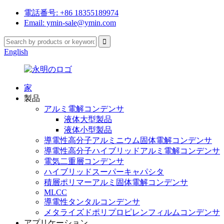
電話番号: +86 18355189974
Email: ymin-sale@ymin.com
English
家
製品
アルミ電解コンデンサ
液体大型製品
液体小型製品
導電性高分子アルミニウム固体電解コンデンサ
導電性高分子ハイブリッドアルミ電解コンデンサ
電気二重層コンデンサ
ハイブリッドスーパーキャパシタ
積層ポリマーアルミ固体電解コンデンサ
MLCC
導電性タンタルコンデンサ
メタライズドポリプロピレンフィルムコンデンサ
アプリケーション