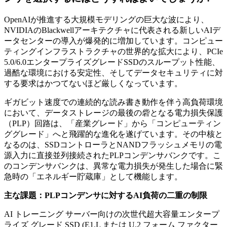
OpenAIが推進する大規模モデリングの巨大な波により、
NVIDIAのBlackwellアーキテクチャに代表される新しいAIデ
ータセンターの導入が爆発的に増加しています。コンピュー
ティングインフラストラクチャの世界的な拡大により、PCIe
5.0/6.0エンタープライズグレードSSDのスループット性能、
過酷な環境における安定性、そしてデータセキュリティに対
する要求はかつてないほど厳しくなっています。
ギガビット速度での連続的な読み書き動作を伴う高負荷環境
において、データストレージの最後の砦となる電力損失保護
（PLP）回路は、「産業グレード」から「コンピューティン
ググレード」へと飛躍的な進化を遂げています。その中核と
なるのは、SSDコントローラとNANDフラッシュメモリの電
源入力に直接並列接続されたPLPコンデンサバンクです。こ
のコンデンサバンクは、異常な電力損失が発生した場合に緊
急時の「エネルギー貯蔵庫」として機能します。
主な課題：PLPコンデンサに対するAI負荷の二重の制限
AI トレーニング サーバー向けの次世代超大容量エンタープ
ライズ グレード SSD (E1.L または U.2 フォーム ファクター