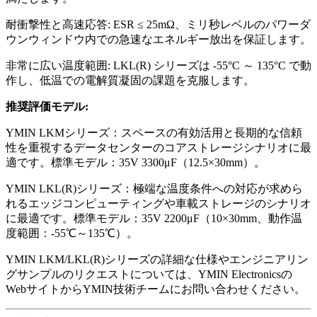
耐衝撃性と高速応答: ESR ≤ 25mΩ、ミリ秒レベルのパワーダ
ウンウィンドウ内での急速なエネルギー放出を保証します。
非常に広い温度範囲: LKL(R) シリーズは -55°C ～ 135°C で動
作し、低温での電解質凝固の課題を克服します。
推奨評価モデル:
YMIN LKMシリーズ：スペースの有効活用と長期的な信頼
性を重視するデータセンターのコアストレージシナリオに最
適です。標準モデル：35V 3300μF（12.5×30mm）。
YMIN LKL(R)シリーズ：極端な温度条件への対応が求めら
れるエッジコンピューティングや車載ストレージのシナリオ
に最適です。標準モデル：35V 2200μF（10×30mm、動作温
度範囲：-55℃～135℃）。
YMIN LKM/LKL(R)シリーズの詳細な仕様やエンジニアリン
グサンプルのリクエストについては、YMIN Electronicsの
WebサイトからYMIN技術チームにお問い合わせください。