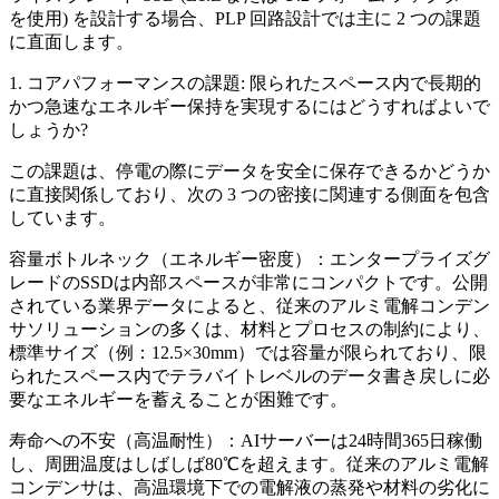
を使用) を設計する場合、PLP 回路設計では主に 2 つの課題
に直面します。
1. コアパフォーマンスの課題: 限られたスペース内で長期的
かつ急速なエネルギー保持を実現するにはどうすればよいで
しょうか?
この課題は、停電の際にデータを安全に保存できるかどうか
に直接関係しており、次の 3 つの密接に関連する側面を包含
しています。
容量ボトルネック（エネルギー密度）：エンタープライズグ
レードのSSDは内部スペースが非常にコンパクトです。公開
されている業界データによると、従来のアルミ電解コンデン
サソリューションの多くは、材料とプロセスの制約により、
標準サイズ（例：12.5×30mm）では容量が限られており、限
られたスペース内でテラバイトレベルのデータ書き戻しに必
要なエネルギーを蓄えることが困難です。
寿命への不安（高温耐性）：AIサーバーは24時間365日稼働
し、周囲温度はしばしば80℃を超えます。従来のアルミ電解
コンデンサは、高温環境下での電解液の蒸発や材料の劣化に