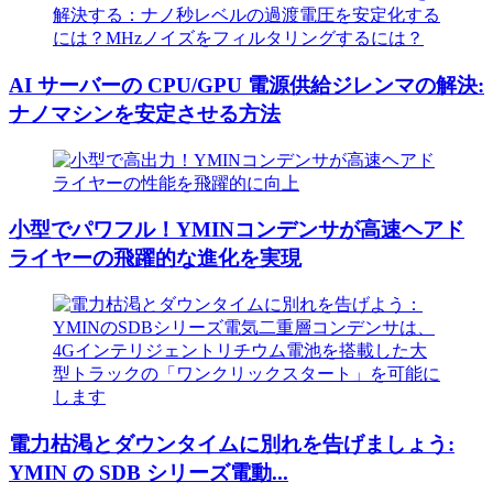
AI サーバーの CPU/GPU 電源供給ジレンマの解決:
ナノマシンを安定させる方法
小型でパワフル！YMINコンデンサが高速ヘアド
ライヤーの飛躍的な進化を実現
電力枯渇とダウンタイムに別れを告げましょう:
YMIN の SDB シリーズ電動...