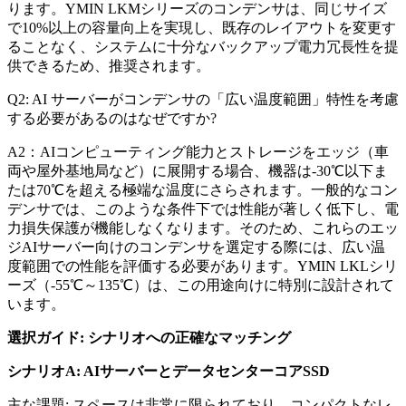
ります。YMIN LKMシリーズのコンデンサは、同じサイズ
で10%以上の容量向上を実現し、既存のレイアウトを変更す
ることなく、システムに十分なバックアップ電力冗長性を提
供できるため、推奨されます。
Q2: AI サーバーがコンデンサの「広い温度範囲」特性を考慮
する必要があるのはなぜですか?
A2：AIコンピューティング能力とストレージをエッジ（車
両や屋外基地局など）に展開する場合、機器は-30℃以下ま
たは70℃を超える極端な温度にさらされます。一般的なコン
デンサでは、このような条件下では性能が著しく低下し、電
力損失保護が機能しなくなります。そのため、これらのエッ
ジAIサーバー向けのコンデンサを選定する際には、広い温
度範囲での性能を評価する必要があります。YMIN LKLシリ
ーズ（-55℃～135℃）は、この用途向けに特別に設計されて
います。
選択ガイド: シナリオへの正確なマッチング
シナリオA: AIサーバーとデータセンターコアSSD
主な課題: スペースは非常に限られており、コンパクトなレ