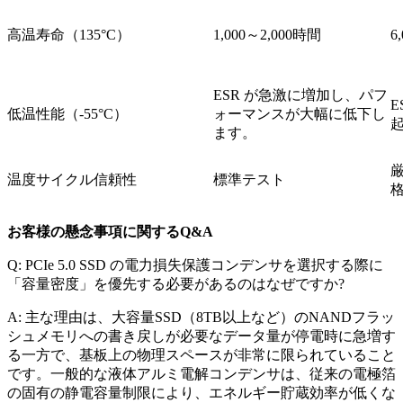
高温寿命（135°C）​
1,000～2,000時間
6
ESR が急激に増加し、パフ
低温性能（-55°C）​
ォーマンスが大幅に低下し
ます。
厳
温度サイクル信頼性
標準テスト
お客様の懸念事項に関するQ&A
Q: PCIe 5.0 SSD の電力損失保護コンデンサを選択する際に
「容量密度」を優先する必要があるのはなぜですか?
A: 主な理由は、大容量SSD（8TB以上など）のNANDフラッ
シュメモリへの書き戻しが必要なデータ量が停電時に急増す
る一方で、基板上の物理スペースが非常に限られていること
です。一般的な液体アルミ電解コンデンサは、従来の電極箔
の固有の静電容量制限により、エネルギー貯蔵効率が低くな