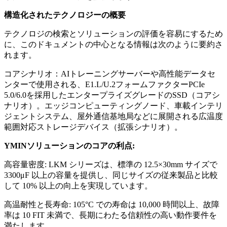
構造化されたテクノロジーの概要
テクノロジの検索とソリューションの評価を容易にするため
に、このドキュメントの中心となる情報は次のように要約さ
れます。
コアシナリオ：AIトレーニングサーバーや高性能データセ
ンターで使用される、E1.L/U.2フォームファクターPCIe
5.0/6.0を採用したエンタープライズグレードのSSD（コアシ
ナリオ）。エッジコンピューティングノード、車載インテリ
ジェントシステム、屋外通信基地局などに展開される広温度
範囲対応ストレージデバイス（拡張シナリオ）。
YMINソリューションのコアの利点:
高容量密度: LKM シリーズは、標準の 12.5×30mm サイズで
3300μF 以上の容量を提供し、同じサイズの従来製品と比較
して 10% 以上の向上を実現しています。
高温耐性と長寿命: 105°C での寿命は 10,000 時間以上、故障
率は 10 FIT 未満で、長期にわたる信頼性の高い動作要件を
満たします。