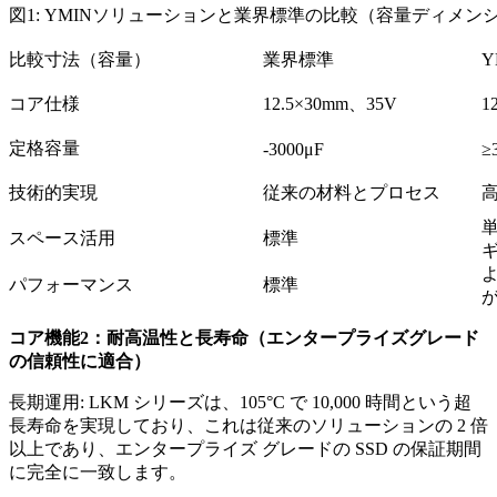
図1: YMINソリューションと業界標準の比較（容量ディメン
比較寸法（容量）
業界標準
コア仕様​
12.5×30mm、35V
1
定格容量​
-3000μF
≥
技術的実現​
従来の材料とプロセス
スペース活用
標準
パフォーマンス​
標準
コア機能2：耐高温性と長寿命（エンタープライズグレード
の信頼性に適合）
長期運用: LKM シリーズは、105°C で 10,000 時間という超
長寿命を実現しており、これは従来のソリューションの 2 倍
以上であり、エンタープライズ グレードの SSD の保証期間
に完全に一致します。