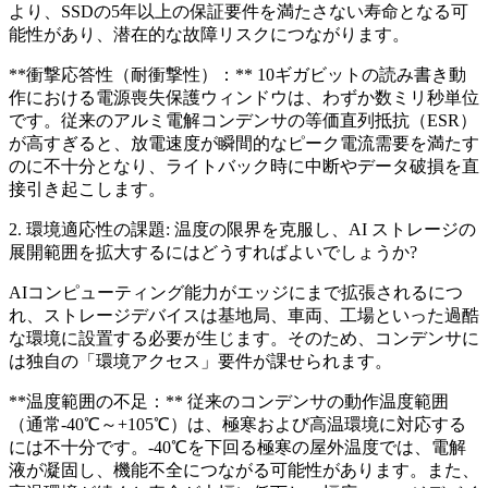
より、SSDの5年以上の保証要件を満たさない寿命となる可
能性があり、潜在的な故障リスクにつながります。
**衝撃応答性（耐衝撃性）：** 10ギガビットの読み書き動
作における電源喪失保護ウィンドウは、わずか数ミリ秒単位
です。従来のアルミ電解コンデンサの等価直列抵抗（ESR）
が高すぎると、放電速度が瞬間的なピーク電流需要を満たす
のに不十分となり、ライトバック時に中断やデータ破損を直
接引き起こします。
2. 環境適応性の課題: 温度の限界を克服し、AI ストレージの
展開範囲を拡大するにはどうすればよいでしょうか?
AIコンピューティング能力がエッジにまで拡張されるにつ
れ、ストレージデバイスは基地局、車両、工場といった過酷
な環境に設置する必要が生じます。そのため、コンデンサに
は独自の「環境アクセス」要件が課せられます。
**温度範囲の不足：** 従来のコンデンサの動作温度範囲
（通常-40℃～+105℃）は、極寒および高温環境に対応する
には不十分です。-40℃を下回る極寒の屋外温度では、電解
液が凝固し、機能不全につながる可能性があります。また、