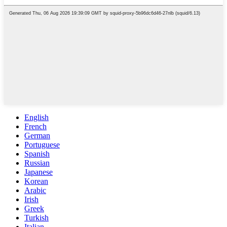
English
French
German
Portuguese
Spanish
Russian
Japanese
Korean
Arabic
Irish
Greek
Turkish
Italian