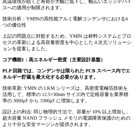
高温環境が続くと寿命が大幅に低下し、幅広いエッジデバイ
スへの適用が制限されます。
技術分析：YMINの高性能アルミ電解コンデンサにおける4
つの優位性
上記の問題点に対処するため、YMIN は材料システムとプロ
セスの革新による高容量密度を中心とした 4 次元ソリューシ
ョンを提案しました。
コア機能1：高エネルギー密度（主要設計基盤）
PLP 回路では、コンデンサは限られた PCB スペース内でエ
ネルギー貯蔵を最大化する必要があります。
技術革新: YMIN の LKM シリーズは、高密度電極箔技術を
活用して、標準の 12.5×30mm サイズ内で定格容量を業界標
準の 3000μF から 3300μF に増加します。
設計上の利点: 同じ物理的寸法で、容量が 10% 以上増加し、
超大容量 NAND フラッシュ メモリの電源障害保護のための
より十分な安全マージンが提供されます。