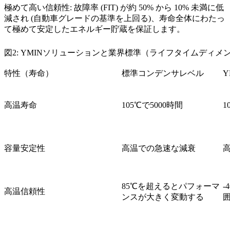
極めて高い信頼性: 故障率 (FIT) が約 50% から 10% 未満に低
減され (自動車グレードの基準を上回る)、寿命全体にわたっ
て極めて安定したエネルギー貯蔵を保証します。
図2: YMINソリューションと業界標準（ライフタイムディメ
特性（寿命）​
標準コンデンサレベル​
Y
高温寿命​
105℃で5000時間
1
容量安定性​
高温での急速な減衰
85℃を超えるとパフォーマ
-
高温信頼性
ンスが大きく変動する