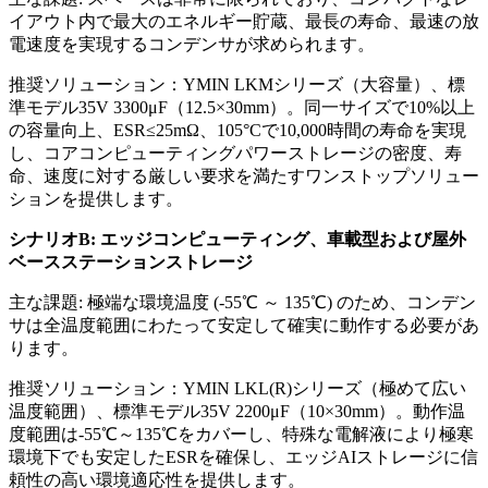
イアウト内で最大のエネルギー貯蔵、最長の寿命、最速の放
電速度を実現するコンデンサが求められます。
推奨ソリューション：YMIN LKMシリーズ（大容量）、標
準モデル35V 3300μF（12.5×30mm）。同一サイズで10%以上
の容量向上、ESR≤25mΩ、105°Cで10,000時間の寿命を実現
し、コアコンピューティングパワーストレージの密度、寿
命、速度に対する厳しい要求を満たすワンストップソリュー
ションを提供します。
シナリオB: エッジコンピューティング、車載型および屋外
ベースステーションストレージ
主な課題: 極端な環境温度 (-55℃ ～ 135℃) のため、コンデン
サは全温度範囲にわたって安定して確実に動作する必要があ
ります。
推奨ソリューション：YMIN LKL(R)シリーズ（極めて広い
温度範囲）、標準モデル35V 2200μF（10×30mm）。動作温
度範囲は-55℃～135℃をカバーし、特殊な電解液により極寒
環境下でも安定したESRを確保し、エッジAIストレージに信
頼性の高い環境適応性を提供します。