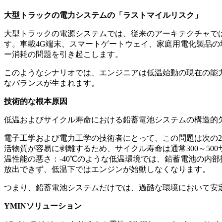
大型トラックの電力システムの「ラストマイルリスク」
大型トラックの電源システムでは、従来のアーキテクチャで
す。車載4G端末、スマートゲートウェイ、家庭用電化製品
ー消耗の問題を引き起こします。
このようなシナリオでは、エンジニアは低温始動の現在の能
なバランスが生まれます。
技術的な根本原因
低温およびサイクル寿命における鉛蓄電池システムの構造的
電子工学および電力工学の技術者にとって、この問題は次の
活物質が容易に剥離するため、サイクル寿命は通常300～5
温性能の悪さ：-40℃のような低温環境では、鉛蓄電池の内
放出できず、低温下ではエンジンが始動しなくなります。
つまり、鉛蓄電池システムだけでは、過酷な環境において安
YMINソリューション