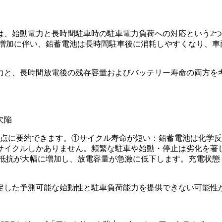
は、始動電力と長時間駐車時の駐車電力負荷への対応という2
の増加に伴い、鉛蓄電池は長時間駐車後に消耗しやすくなり、車
力と、長時間放電後の残存容量およびバッテリー寿命の両方を
欠陥
2点に要約できます。①サイクル寿命が短い：鉛蓄電池は化学
00サイクルしかありません。頻繁な駐車や始動・停止は劣化を
部抵抗が大幅に増加し、放電容量が急激に低下します。充電状態
定した予測可能な始動性と駐車負荷能力を提供できない可能性