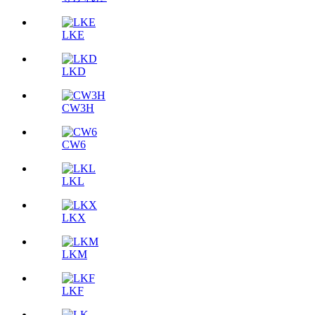
LKE
LKD
CW3H
CW6
LKL
LKX
LKM
LKF