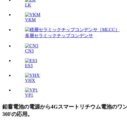
LK
VKM
多層セラミックチップコンデンサ
CN3
ES3
VHX
VP1
鉛蓄電池の電源から4Gスマートリチウム電池のワンボ
30Fの応用。