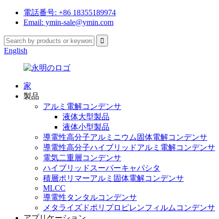
電話番号: +86 18355189974
Email: ymin-sale@ymin.com
English
家
製品
アルミ電解コンデンサ
液体大型製品
液体小型製品
導電性高分子アルミニウム固体電解コンデンサ
導電性高分子ハイブリッドアルミ電解コンデンサ
電気二重層コンデンサ
ハイブリッドスーパーキャパシタ
積層ポリマーアルミ固体電解コンデンサ
MLCC
導電性タンタルコンデンサ
メタライズドポリプロピレンフィルムコンデンサ
アプリケーション