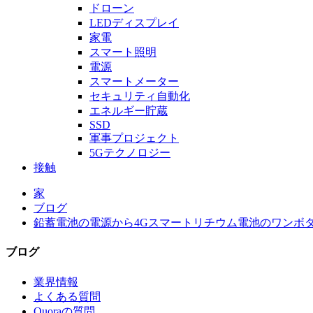
ドローン
LEDディスプレイ
家電
スマート照明
電源
スマートメーター
セキュリティ自動化
エネルギー貯蔵
SSD
軍事プロジェクト
5Gテクノロジー
接触
家
ブログ
鉛蓄電池の電源から4Gスマートリチウム電池のワンボタン
ブログ
業界情報
よくある質問
Quoraの質問