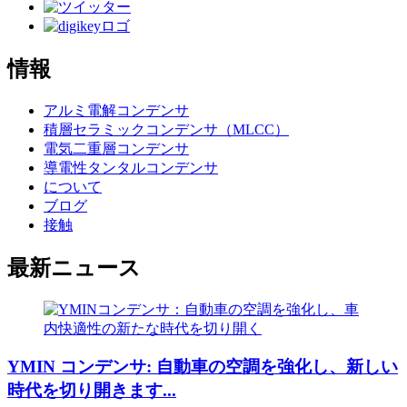
情報
アルミ電解コンデンサ
積層セラミックコンデンサ（MLCC）
電気二重層コンデンサ
導電性タンタルコンデンサ
について
ブログ
接触
最新ニュース
YMIN コンデンサ: 自動車の空調を強化し、新しい
時代を切り開きます...