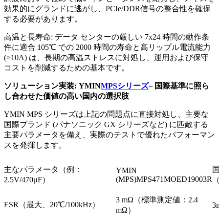
効果的にグランドに逃がし、PCIe/DDR信号の整合性を確保
する必要があります。
高温と長寿命: データ センターの厳しい 7x24 時間の動作条
件に適合 105℃ での 2000 時間の寿命と高リップル電流能力
(>10A) は、長期の高温ストレスに対処し、運用および保守
コストを削減するための基本です。
ソリューション実装: YMIN
MPSシリーズ
– 国際基準に照ら
し合わせた価値の高い国内の選択肢
YMIN MPS シリーズは上記の問題点に直接対処し、主要な
国際ブランド (パナソニック GX シリーズなど) に匹敵する
主要パラメータを備え、実際のテストで優れたパフォーマン
スを発揮します。
主なパラメータ（例：
YMIN
(MPS)MPS471MOED19003R
2.5V/470μF）
（
3 mΩ（標準測定値：2.4
ESR（最大、20℃/100kHz）
3
mΩ）