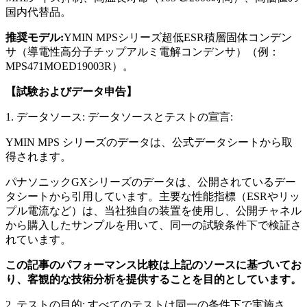
国内代替品。
推奨モデル:
YMIN MPSシリーズ超低ESR積層固体コンデン
サ（導電性高分子チップアルミ電解コンデンサ）（例：
MPS471MOED19003R）。
【試験およびデータ申告】
1. データソース: データソースとテストの宣言:
YMIN MPS シリーズのデータ​​は、公式データシートから取
得されます。
パナソニックGXシリーズのデータ​​は、公開されているデー
タシートから引用しています。主要な性能指標（ESRやリッ
プル電流など）は、当社独自の装置を使用し、公開チャネル
から購入したサンプルを用いて、同一の試験条件下で検証さ
れています。
この記事のパフォーマンス比較は上記のソースに基づいてお
り、客観的な技術分析を提供することを目的としています。
2. テストの目的: すべてのテストは同一の条件下で実施さ