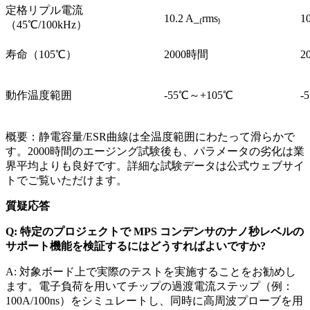
定格リプル電流
10.2 A_₍rms₎
10
（45℃/100kHz）
寿命（105℃）
2000時間
2
動作温度範囲
-55℃～+105℃
-
概要：静電容量/ESR曲線は全温度範囲にわたって滑らかで
す。2000時間のエージング試験後も、パラメータの劣化は業
界平均よりも良好です。詳細な試験データは公式ウェブサイ
トでご覧いただけます。
質疑応答
Q: 特定のプロジェクトで MPS コンデンサのナノ秒レベルの
サポート機能を検証するにはどうすればよいですか?
A: 対象ボード上で実際のテストを実施することをお勧めし
ます。電子負荷を用いてチップの過渡電流ステップ（例：
100A/100ns）をシミュレートし、同時に高周波プローブを用