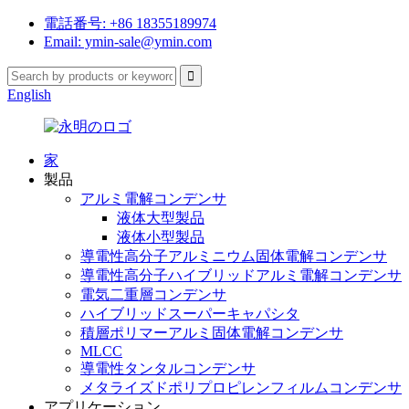
電話番号: +86 18355189974
Email: ymin-sale@ymin.com
English
家
製品
アルミ電解コンデンサ
液体大型製品
液体小型製品
導電性高分子アルミニウム固体電解コンデンサ
導電性高分子ハイブリッドアルミ電解コンデンサ
電気二重層コンデンサ
ハイブリッドスーパーキャパシタ
積層ポリマーアルミ固体電解コンデンサ
MLCC
導電性タンタルコンデンサ
メタライズドポリプロピレンフィルムコンデンサ
アプリケーション