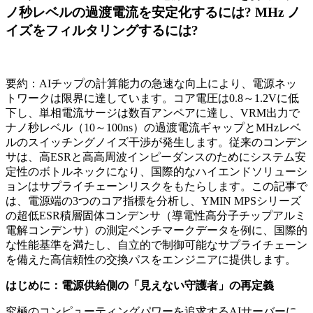
ノ秒レベルの過渡電流を安定化するには? MHz ノ
イズをフィルタリングするには?
要約：AIチップの計算能力の急速な向上により、電源ネッ
トワークは限界に達しています。コア電圧は0.8～1.2Vに低
下し、単相電流サージは数百アンペアに達し、VRM出力で
ナノ秒レベル（10～100ns）の過渡電流ギャップとMHzレベ
ルのスイッチングノイズ干渉が発生します。従来のコンデン
サは、高ESRと高高周波インピーダンスのためにシステム安
定性のボトルネックになり、国際的なハイエンドソリューシ
ョンはサプライチェーンリスクをもたらします。この記事で
は、電源端の3つのコア指標を分析し、YMIN MPSシリーズ
の超低ESR積層固体コンデンサ（導電性高分子チップアルミ
電解コンデンサ）の測定ベンチマークデータを例に、国際的
な性能基準を満たし、自立的で制御可能なサプライチェーン
を備えた高信頼性の交換パスをエンジニアに提供します。
はじめに：電源供給側の「見えない守護者」の再定義
究極のコンピューティングパワーを追求するAIサーバーに