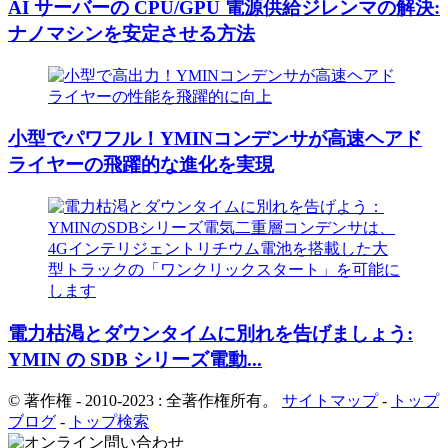
AI サーバーの CPU/GPU 電源供給ジレンマの解決:
ナノマシンを安定させる方法
小型でパワフル！YMINコンデンサが高速ヘアド
ライヤーの飛躍的な進化を実現
電力枯渇とダウンタイムに別れを告げましょう:
YMIN の SDB シリーズ電動...
© 著作権 - 2010-2023 : 全著作権所有。
サイトマップ
-
トップ
ブログ
-
トップ検索