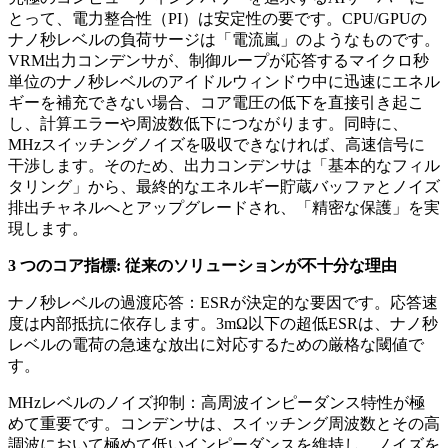
とって、電力整合性（PI）は安定性の要です。CPU/GPUの
ナノ秒レベルの負荷サージは「電流嵐」のようなものです。
VRM出力コンデンサが、制御ループが応答するマイクロ秒
単位のナノ秒レベルのアイドルウィンドウ中に迅速にエネル
ギーを補充できない場合、コア電圧の低下を直接引き起こ
し、計算エラーや周波数低下につながります。同時に、
MHzスイッチングノイズを吸収できなければ、高速信号に
干渉します。そのため、出力コンデンサは「基本的なフィル
タリング」から、最終的なエネルギー貯蔵バッファとノイズ
排出チャネルへとアップグレードされ、「精密な保護」を実
現します。
3 つのコア指標: 従来のソリューションが不十分な理由
ナノ秒レベルの過渡応答：ESRが決定的な要因です。応答速
度は内部抵抗に依存します。3mΩ以下の超低ESRは、ナノ秒
レベルの電荷の急速な放出に対応するための厳格な閾値で
す。
MHzレベルのノイズ抑制：高周波インピーダンス特性が極
めて重要です。コンデンサは、スイッチング周波数とその高
調波において極めて低いインピーダンスを維持し、ノイズを