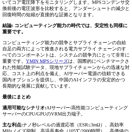
いてコア電圧降下をモニタリングします。MPSコンデンサ交
換前後の電圧波形を比較すると、アンダーシュートの減少と
回復時間の短縮が直接的な証拠となります。
結論: コンピューティング能力の時代では、安定性も同様に
重要です。
コンピューティング能力の競争とサプライ チェーンの自給
自足の両方によって推進される電力サプライ チェーンのす
べてのコンポーネントは、システムの競争力にとって非常に
重要です。
YMIN MPSシリーズ
は、国際的にベンチマークさ
れた性能試験データ、現地サプライチェーンからの迅速な対
応、コスト上の利点を備え、AIサーバー電源の信頼できる
国内オプションを提供し、中国のAIインフラの安定的かつ
長期的な発展に貢献しています。
最後にまとめ
適用可能なシナリオ:
AIサーバー/高性能コンピューティング
サーバーのCPU/GPUのVRM出力端子。
主な利点:
ナノ秒レベルの過渡応答（ESR≤3mΩ）、高効率
MHzノイズ抑制、高温長寿命（105℃/2000時間）、高価値の