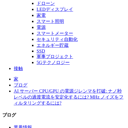
ドローン
LEDディスプレイ
家電
スマート照明
電源
スマートメーター
セキュリティ自動化
エネルギー貯蔵
SSD
軍事プロジェクト
5Gテクノロジー
接触
家
ブログ
AI サーバー CPU/GPU の電源ジレンマを打破: ナノ秒
レベルの過渡電流を安定化するには? MHz ノイズをフ
ィルタリングするには?
ブログ
業界情報