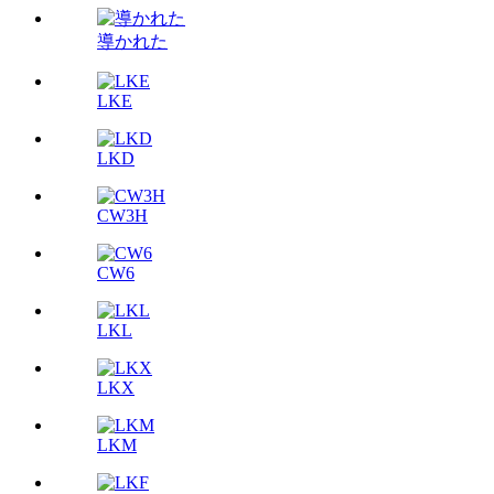
導かれた
LKE
LKD
CW3H
CW6
LKL
LKX
LKM