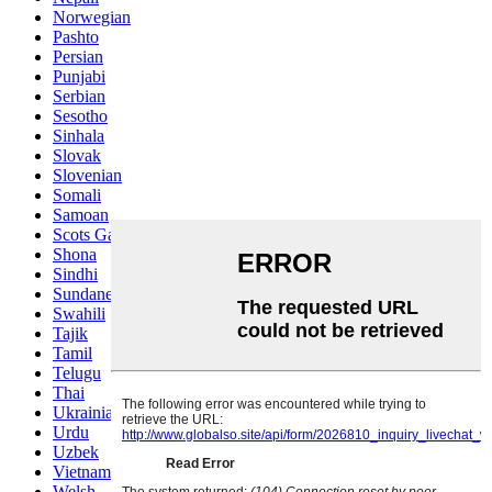
Norwegian
Pashto
Persian
Punjabi
Serbian
Sesotho
Sinhala
Slovak
Slovenian
Somali
Samoan
Scots Gaelic
Shona
Sindhi
Sundanese
Swahili
Tajik
Tamil
Telugu
Thai
Ukrainian
Urdu
Uzbek
Vietnamese
Welsh