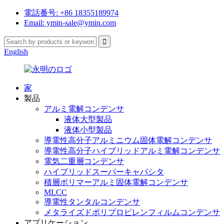
電話番号: +86 18355189974
Email: ymin-sale@ymin.com
English
家
製品
アルミ電解コンデンサ
液体大型製品
液体小型製品
導電性高分子アルミニウム固体電解コンデンサ
導電性高分子ハイブリッドアルミ電解コンデンサ
電気二重層コンデンサ
ハイブリッドスーパーキャパシタ
積層ポリマーアルミ固体電解コンデンサ
MLCC
導電性タンタルコンデンサ
メタライズドポリプロピレンフィルムコンデンサ
アプリケーション