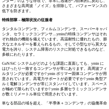
ンター」のような存在で、非常に迅速かつ効果的に反応し、
さまざまな高周波「ノイズ」を排除して、パフォーマンスの
低下を防ぎます。
特殊部隊 – 極限状況の征服者
タンタルコンデンサ、フィルムコンデンサ、スーパーキャパ
シタ、セラミックコンデンサ…yminの特殊コンデンサはそれ
ぞれ独自の機能を備えています。高温耐性に優れたもの、膨
大なエネルギーを蓄えられるもの、そして小型ながら莫大な
電力を誇り、システム障害のリスクに対処できるものなど、
多岐にわたります。
GaN/SiC システムがどのような課題に直面しても、ymin に
はぴったり一致するコンデンサが常にあります。高周波フィ
ルタリングが必要ですか? ymin ポリマー固体コンデンサが用
意されています。高電力サポートが必要ですか? ymin 角型ア
ルミ電解コンデンサが常にスタンバイしています。スペース
が極めて限られていますか? ymin 多層セラミックコンデンサ
が数ミリメートル単位で用意されています。
単なる部品の域を超え、「半導体＋コンデンサ」の協働革命