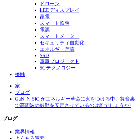
ドローン
LEDディスプレイ
家電
スマート照明
電源
スマートメーター
セキュリティ自動化
エネルギー貯蔵
SSD
軍事プロジェクト
5Gテクノロジー
接触
家
ブログ
GaN と SiC がエネルギー革命に火をつける中、舞台裏
で高周波の鼓動を安定させているのは誰でしょうか?
ブログ
業界情報
よくある質問