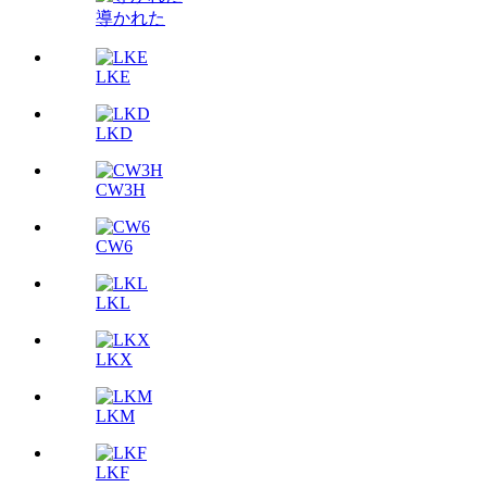
導かれた
LKE
LKD
CW3H
CW6
LKL
LKX
LKM
LKF