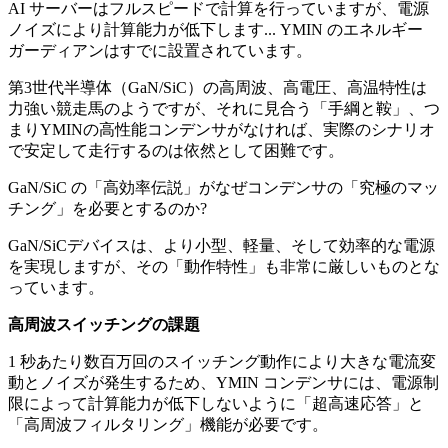
AI サーバーはフルスピードで計算を行っていますが、電源
ノイズにより計算能力が低下します... YMIN のエネルギー
ガーディアンはすでに設置されています。
第3世代半導体（GaN/SiC）の高周波、高電圧、高温特性は
力強い競走馬のようですが、それに見合う「手綱と鞍」、つ
まりYMINの高性能コンデンサがなければ、実際のシナリオ
で安定して走行するのは依然として困難です。
GaN/SiC の「高効率伝説」がなぜコンデンサの「究極のマッ
チング」を必要とするのか?
GaN/SiCデバイスは、より小型、軽量、そして効率的な電源
を実現しますが、その「動作特性」も非常に厳しいものとな
っています。
高周波スイッチングの課題
1 秒あたり数百万回のスイッチング動作により大きな電流変
動とノイズが発生するため、YMIN コンデンサには、電源制
限によって計算能力が低下しないように「超高速応答」と
「高周波フィルタリング」機能が必要です。