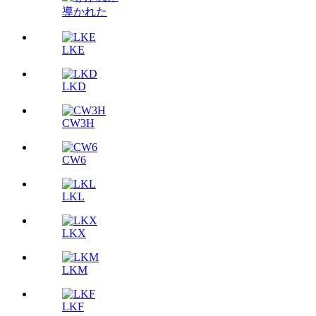
導かれた
LKE
LKD
CW3H
CW6
LKL
LKX
LKM
LKF