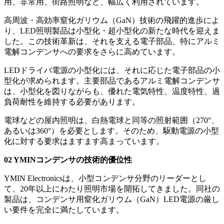
用、非常用、街路照明など、幅広く利用されています。
高周波・高効率窒化ガリウム（GaN）技術の飛躍的進歩によ
り、LED照明製品は小型化・超小型化の新たな時代を迎えま
した。この技術革新は、それを支える電子部品、特にアルミ
電解コンデンサへの要求をさらに高めています。
LEDドライバ電源の小型化には、それに応じた電子部品の小
型化が求められます。主要部品であるアルミ電解コンデンサ
は、小型化を図りながらも、優れた電気特性、温度特性、過
負荷耐性を維持する必要があります。
電球などの屋内照明は、白熱電球と同等の照射範囲（270°、
あるいは360°）を必要とします。そのため、駆動電源の小型
化に対する要求はますます高まっています。
02 YMINコンデンサの技術的優位性
YMIN Electronicsは、小型コンデンサ分野のリーダーとし
て、20年以上にわたり照明市場を開拓してきました。同社の
製品は、コンデンサ用窒化ガリウム（GaN）LED電源の厳し
い要件を完全に満たしています。