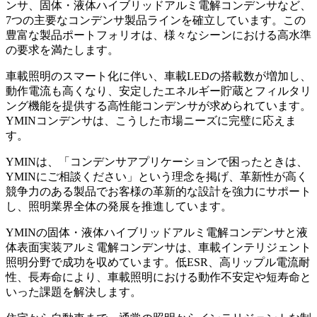
ンサ、固体・液体ハイブリッドアルミ電解コンデンサなど、
7つの主要なコンデンサ製品ラインを確立しています。この
豊富な製品ポートフォリオは、様々なシーンにおける高水準
の要求を満たします。
車載照明のスマート化に伴い、車載LEDの搭載数が増加し、
動作電流も高くなり、安定したエネルギー貯蔵とフィルタリ
ング機能を提供する高性能コンデンサが求められています。
YMINコンデンサは、こうした市場ニーズに完璧に応えま
す。
YMINは、「コンデンサアプリケーションで困ったときは、
YMINにご相談ください」という理念を掲げ、革新性が高く
競争力のある製品でお客様の革新的な設計を強力にサポート
し、照明業界全体の発展を推進しています。
YMINの固体・液体ハイブリッドアルミ電解コンデンサと液
体表面実装アルミ電解コンデンサは、車載インテリジェント
照明分野で成功を収めています。低ESR、高リップル電流耐
性、長寿命により、車載照明における動作不安定や短寿命と
いった課題を解決します。