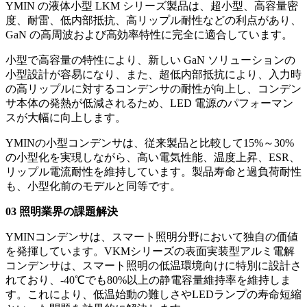
YMIN の液体小型 LKM シリーズ製品は、超小型、高容量密
度、耐雷、低内部抵抗、高リップル耐性などの利点があり、
GaN の高周波および高効率特性に完全に適合しています。
小型で高容量の特性により、新しい GaN ソリューションの
小型設計が容易になり、また、超低内部抵抗により、入力時
の高リップルに対するコンデンサの耐性が向上し、コンデン
サ本体の発熱が低減されるため、LED 電源のパフォーマン
スが大幅に向上します。
YMINの小型コンデンサは、従来製品と比較して15%～30%
の小型化を実現しながら、高い電気性能、温度上昇、ESR、
リップル電流耐性を維持しています。製品寿命と過負荷耐性
も、小型化前のモデルと同等です。
03 照明業界の課題解決
YMINコンデンサは、スマート照明分野において独自の価値
を発揮しています。VKMシリーズの表面実装型アルミ電解
コンデンサは、スマート照明の低温環境向けに特別に設計さ
れており、-40℃でも80%以上の静電容量維持率を維持しま
す。これにより、低温始動の難しさやLEDランプの寿命短縮