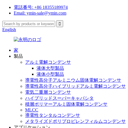
電話番号: +86 18355189974
Email: ymin-sale@ymin.com
English
家
製品
アルミ電解コンデンサ
液体大型製品
液体小型製品
導電性高分子アルミニウム固体電解コンデンサ
導電性高分子ハイブリッドアルミ電解コンデンサ
電気二重層コンデンサ
ハイブリッドスーパーキャパシタ
積層ポリマーアルミ固体電解コンデンサ
MLCC
導電性タンタルコンデンサ
メタライズドポリプロピレンフィルムコンデンサ
アプリケーション