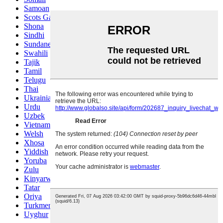
Samoan
Scots Gaelic
Shona
Sindhi
Sundanese
Swahili
Tajik
Tamil
Telugu
Thai
Ukrainian
Urdu
Uzbek
Vietnamese
Welsh
Xhosa
Yiddish
Yoruba
Zulu
Kinyarwanda
Tatar
Oriya
Turkmen
Uyghur