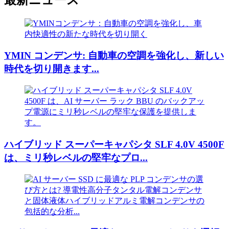
YMIN コンデンサ: 自動車の空調を強化し、新しい
時代を切り開きます...
ハイブリッド スーパーキャパシタ SLF 4.0V 4500F
は、ミリ秒レベルの堅牢なプロ...