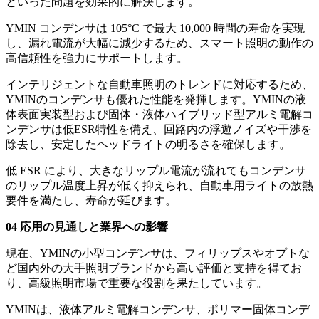
といった問題を効果的に解決します。
YMIN コンデンサは 105°C で最大 10,000 時間の寿命を実現
し、漏れ電流が大幅に減少するため、スマート照明の動作の
高信頼性を強力にサポートします。
インテリジェントな自動車照明のトレンドに対応するため、
YMINのコンデンサも優れた性能を発揮します。YMINの液
体表面実装型および固体・液体ハイブリッド型アルミ電解コ
ンデンサは低ESR特性を備え、回路内の浮遊ノイズや干渉を
除去し、安定したヘッドライトの明るさを確保します。
低 ESR により、大きなリップル電流が流れてもコンデンサ
のリップル温度上昇が低く抑えられ、自動車用ライトの放熱
要件を満たし、寿命が延びます。
04 応用の見通しと業界への影響
現在、YMINの小型コンデンサは、フィリップスやオプトな
ど国内外の大手照明ブランドから高い評価と支持を得てお
り、高級照明市場で重要な役割を果たしています。
YMINは、液体アルミ電解コンデンサ、ポリマー固体コンデ