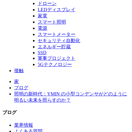
ドローン
LEDディスプレイ
家電
スマート照明
電源
スマートメーター
セキュリティ自動化
エネルギー貯蔵
SSD
軍事プロジェクト
5Gテクノロジー
接触
家
ブログ
照明の新時代：YMIN の小型コンデンサがどのように
明るい未来を照らすのか？
ブログ
業界情報
よくある質問