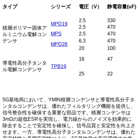
タイプ
シリーズ
電圧（V）
静電容量(uF)
2.5
330
MPD19
2.5
470
積層ポリマー固体ア
MPS
2.5
470
ルミニウム電解コン
デンサ
6.3
470
MPD28
20
100
16
47
導電性高分子タンタ
TPB19
ル電解コンデンサ
25
22
5G基地局において、YMIN積層コンデンサと導電性高分子タ
ンタルコンデンサは、優れたフィルタリング機能を提供し、
信号整合性を確保する重要な部品です。積層コンデンサは
3mΩの超低ESRを実現し、電力線からのノイズを効果的に
除去することで安定性を確保し、信号品質と安定性を向上さ
せます。一方、導電性高分子タンタルコンデンサは、優れた