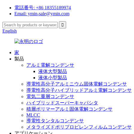
電話番号: +86 18355189974
Email: ymin-sale@ymin.com
English
家
製品
アルミ電解コンデンサ
液体大型製品
液体小型製品
導電性高分子アルミニウム固体電解コンデンサ
導電性高分子ハイブリッドアルミ電解コンデンサ
電気二重層コンデンサ
ハイブリッドスーパーキャパシタ
積層ポリマーアルミ固体電解コンデンサ
MLCC
導電性タンタルコンデンサ
メタライズドポリプロピレンフィルムコンデンサ
アプリケーション