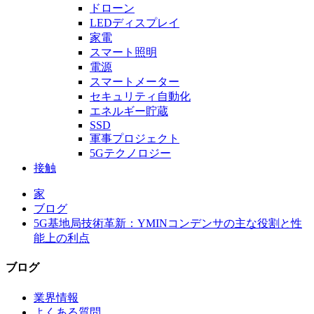
ドローン
LEDディスプレイ
家電
スマート照明
電源
スマートメーター
セキュリティ自動化
エネルギー貯蔵
SSD
軍事プロジェクト
5Gテクノロジー
接触
家
ブログ
5G基地局技術革新：YMINコンデンサの主な役割と性
能上の利点
ブログ
業界情報
よくある質問