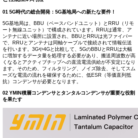
01 5G時代の総合開発：5G基地局への新たな要件！
5G基地局は、BBU（ベースバンドユニット）とRRU（リモ
ート無線ユニット）で構成されています。RRUは通常、ア
ンテナに近い場所に設置され、BBUとRRUは光ファイバー
で、RRUとアンテナは同軸ケーブルで接続されて情報伝送
を行います。3Gや4Gと比較して、5GのBBUとRRUは大幅
に増加するデータ量を処理する必要があり、搬送周波数が高
くなるとアクティブチップへの直流電流供給が不安定になり
ます。そのため、フィルタリング、ノイズ除去、そしてスム
ーズな電流の流れを確保するために、低ESR（等価直列抵
抗）コンデンサが必要となります。
02 YMIN積層コンデンサとタンタルコンデンサが重要な役割
を果たす