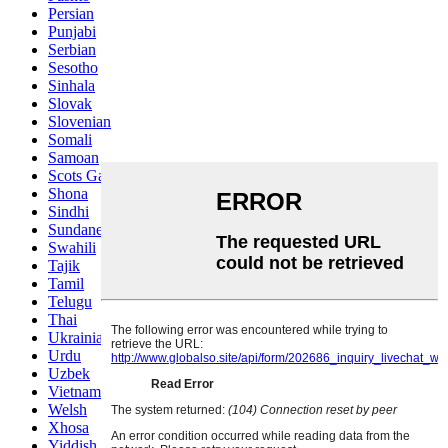
Persian
Punjabi
Serbian
Sesotho
Sinhala
Slovak
Slovenian
Somali
Samoan
Scots Gaelic
Shona
Sindhi
Sundanese
Swahili
Tajik
Tamil
Telugu
Thai
Ukrainian
Urdu
Uzbek
Vietnamese
Welsh
Xhosa
Yiddish