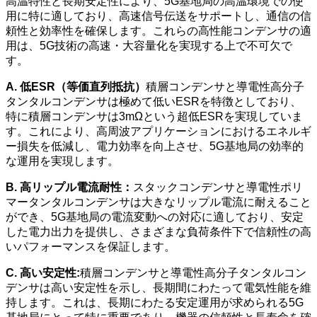
高温特性と長期安定性により、5G基地局の高温環境での使
用に特に適しており、高速信号伝送をサポートし、通信の信
頼性と効率性を確保します。これらの高性能コンデンサの適
用は、5G技術の高速・大容量化を実現する上で不可欠で
す。
A. 低ESR（等価直列抵抗）
積層コンデンサと導電性高分子
タンタルコンデンサは極めて低いESRを特徴としており、
特に積層コンデンサは3mΩという超低ESRを実現していま
す。これにより、高周波アプリケーションにおけるエネルギ
ー損失を低減し、電力効率を向上させ、5G基地局の効率的
な運用を実現します。
B. 高リップル電流耐性：
スタックコンデンサと導電性ポリ
マータンタルコンデンサは大きなリップル電流に耐えること
ができ、5G基地局の電流変動への対応に適しており、安定
した電力出力を提供し、さまざまな負荷条件下で信頼性の高
いパフォーマンスを保証します。
C. 高い安定性:
積層コンデンサと導電性高分子タンタルコン
デンサは高い安定性を示し、長期間にわたって電気性能を維
持します。これは、長期にわたる安定運用が求められる5G