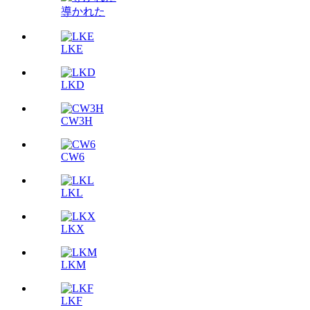
導かれた
LKE
LKD
CW3H
CW6
LKL
LKX
LKM
LKF