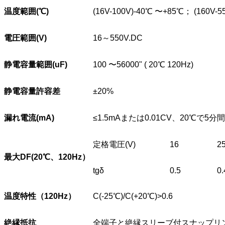
温度範囲(
℃
)
(16V-100V)-40℃ 〜+85℃； (160V-
電圧範囲(V)
16～550V.DC
静電容量範囲(uF)
100 〜56000" ( 20℃ 120Hz)
静電容量許容差
±20%
漏れ電流(mA)
≤1.5mAまたは0.01CV、20℃で5
定格電圧(V)
16
2
最大DF(20
℃
、120Hz）
tgδ
0.5
0.
温度特性（120Hz
）
C(-25℃)/C(+20℃)>0.6
絶縁抵抗
全端子と絶縁スリーブ付スナップリング