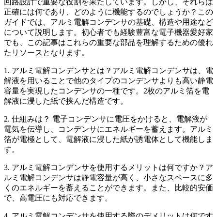
回路設計で重要な役割を果たしています。しかし、それらは
正確には何であり、どのように機能するのでしょうか？この
ガイドでは、アルミ電解コンデンサの基礎、構造や用途など
について説明します。初心者でも経験豊富な電子機器愛好家
でも、この記事はこれらの重要な部品を理解するための優れ
たリソースとなります。
1. アルミ電解コンデンサとは？アルミ電解コンデンサは、電
解液を用いることで他のタイプのコンデンサよりも高い静電
容量を実現したコンデンサの一種です。2枚のアルミ箔を電
解液に浸した紙で挟んだ構造です。
2. 仕組みは？ 電子コンデンサに電圧をかけると、電解液が
電気を伝導し、コンデンサにエネルギーを蓄えます。アルミ
箔が電極として、電解液に浸した紙が誘電体として機能しま
す。
3. アルミ電解コンデンサを使用するメリットは何ですか？ア
ルミ電解コンデンサは静電容量が高く、小さなスペースに多
くのエネルギーを蓄えることができます。また、比較的安価
で、高電圧にも対応できます。
4. アルミ電解コンデンサを使用する際のデメリットは何です