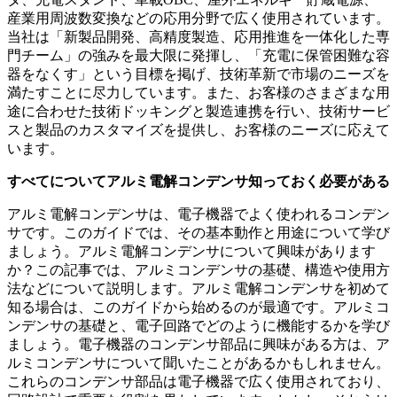
産業用周波数変換などの応用分野で広く使用されています。
当社は「新製品開発、高精度製造、応用推進を一体化した専
門チーム」の強みを最大限に発揮し、「充電に保管困難な容
器をなくす」という目標を掲げ、技術革新で市場のニーズを
満たすことに尽力しています。また、お客様のさまざまな用
途に合わせた技術ドッキングと製造連携を行い、技術サービ
スと製品のカスタマイズを提供し、お客様のニーズに応えて
います。
すべてについて
アルミ電解コンデンサ
知っておく必要がある
アルミ電解コンデンサは、電子機器でよく使われるコンデン
サです。このガイドでは、その基本動作と用途について学び
ましょう。アルミ電解コンデンサについて興味があります
か？この記事では、アルミコンデンサの基礎、構造や使用方
法などについて説明します。アルミ電解コンデンサを初めて
知る場合は、このガイドから始めるのが最適です。アルミコ
ンデンサの基礎と、電子回路でどのように機能するかを学び
ましょう。電子機器のコンデンサ部品に興味がある方は、ア
ルミコンデンサについて聞いたことがあるかもしれません。
これらのコンデンサ部品は電子機器で広く使用されており、