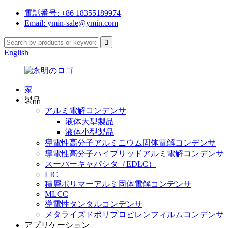
電話番号: +86 18355189974
Email: ymin-sale@ymin.com
English
家
製品
アルミ電解コンデンサ
液体大型製品
液体小型製品
導電性高分子アルミニウム固体電解コンデンサ
導電性高分子ハイブリッドアルミ電解コンデンサ
スーパーキャパシタ（EDLC）
LIC
積層ポリマーアルミ固体電解コンデンサ
MLCC
導電性タンタルコンデンサ
メタライズドポリプロピレンフィルムコンデンサ
アプリケーション