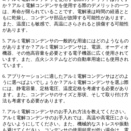
か？アルミ電解コンデンサを使用する際のデメリットの一つ
は、寿命が限られていることです。電解液は時間の経過とと
もに乾燥し、コンデンサ部品が故障する可能性があります。
また、温度にも敏感で、高温にさらされると損傷する可能性
があります。
5. アルミ電解コンデンサの一般的な用途にはどのようなもの
がありますか？アルミ電解コンデンサは、電源、オーディオ
機器、その他高容量を必要とする電子機器に広く使用されて
います。また、点火システムなどの自動車用途にも使用され
ています。
6. アプリケーションに適したアルミ電解コンデンサはどのよ
うに選べばよいでしょうか？アルミ電解コンデンサを選ぶ際
には、静電容量、定格電圧、温度定格を考慮する必要があり
ます。また、コンデンサのサイズと形状、そして取り付け方
法も考慮する必要があります。
7. アルミ電解コンデンサのお手入れ方法を教えてください。
アルミ電解コンデンサのお手入れでは、高温や高電圧にさら
さないようにしてください。また、機械的なストレスや振動
も避けてください。コンデンサの使用頻度が低い場合は、電