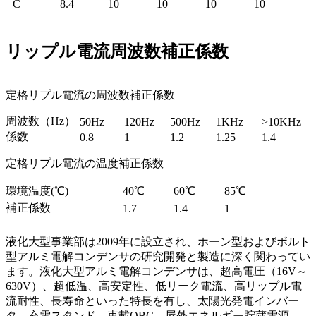
C
8.4
10
10
10
10
リップル電流周波数補正係数
定格リプル電流の周波数補正係数
周波数（Hz）
50Hz
120Hz
500Hz
1KHz
>10KHz
係数
0.8
1
1.2
1.25
1.4
定格リプル電流の温度補正係数
環境温度(℃)
40℃
60℃
85℃
補正係数
1.7
1.4
1
液化大型事業部は2009年に設立され、ホーン型およびボルト
型アルミ電解コンデンサの研究開発と製造に深く関わってい
ます。液化大型アルミ電解コンデンサは、超高電圧（16V～
630V）、超低温、高安定性、低リーク電流、高リップル電
流耐性、長寿命といった特長を有し、太陽光発電インバー
タ、充電スタンド、車載OBC、屋外エネルギー貯蔵電源、