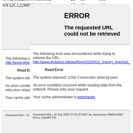
SN32C122MNNAS04S2
-25～85
160