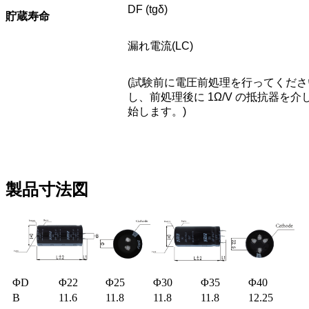
DF (tgδ)
貯蔵寿命
漏れ電流(LC)
(試験前に電圧前処理を行ってください
し、前処理後に 1Ω/V の抵抗器を
始します。)
製品寸法図
ΦD
Φ22
Φ25
Φ30
Φ35
Φ40
B
11.6
11.8
11.8
11.8
12.25