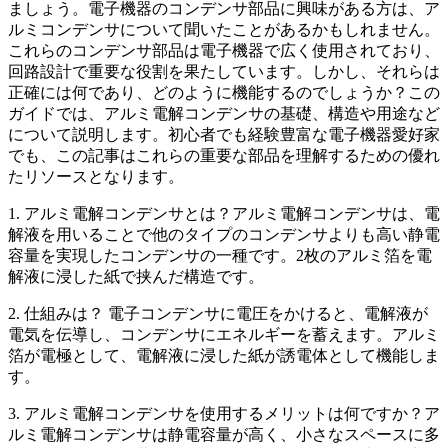
ましょう。電子機器のコンデンサ部品に興味がある方は、ア
ルミコンデンサについて聞いたことがあるかもしれません。
これらのコンデンサ部品は電子機器で広く使用されており、
回路設計で重要な役割を果たしています。しかし、それらは
正確には何であり、どのように機能するのでしょうか？この
ガイドでは、アルミ電解コンデンサの基礎、構造や用途など
について説明します。初心者でも経験豊富な電子機器愛好家
でも、この記事はこれらの重要な部品を理解するための優れ
たリソースとなります。
1. アルミ電解コンデンサとは？アルミ電解コンデンサは、電
解液を用いることで他のタイプのコンデンサよりも高い静電
容量を実現したコンデンサの一種です。2枚のアルミ箔を電
解液に浸した紙で挟んだ構造です。
2. 仕組みは？ 電子コンデンサに電圧をかけると、電解液が
電気を伝導し、コンデンサにエネルギーを蓄えます。アルミ
箔が電極として、電解液に浸した紙が誘電体として機能しま
す。
3. アルミ電解コンデンサを使用するメリットは何ですか？ア
ルミ電解コンデンサは静電容量が高く、小さなスペースに多