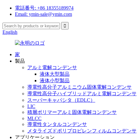
電話番号: +86 18355189974
Email: ymin-sale@ymin.com
English
家
製品
アルミ電解コンデンサ
液体大型製品
液体小型製品
導電性高分子アルミニウム固体電解コンデンサ
導電性高分子ハイブリッドアルミ電解コンデンサ
スーパーキャパシタ（EDLC）
LIC
積層ポリマーアルミ固体電解コンデンサ
MLCC
導電性タンタルコンデンサ
メタライズドポリプロピレンフィルムコンデンサ
アプリケーション