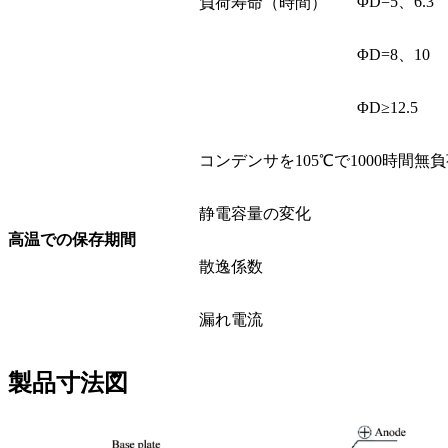
ΦD=5、6.3
負荷寿命（時間）
ΦD=8、10
ΦD≥12.5
コンデンサを105℃で1000時間
静電容量の変化
高温での保存期間
散逸係数
漏れ電流
製品寸法図