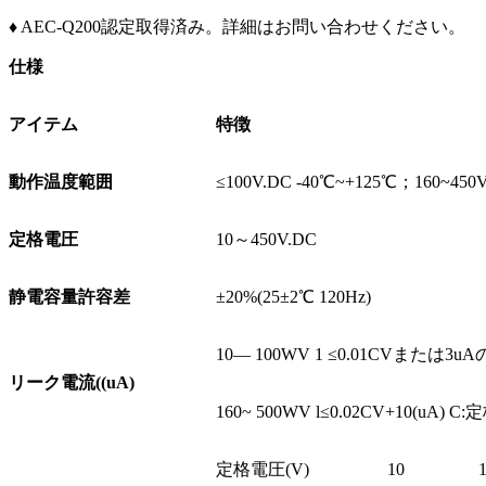
♦ AEC-Q200認定取得済み。詳細はお問い合わせください。
仕様
アイテム
特徴
動作温度範囲
≤100V.DC -40℃~+125℃；160~450
定格電圧
10～450V.DC
静電容量許容差
±20%(25±2℃ 120Hz)
10— 100WV 1 ≤0.01CVまたは
リーク電流((uA)
160~ 500WV l≤0.02CV+10(u
定格電圧(V)
10