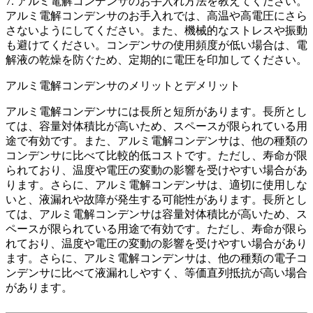
7. アルミ電解コンデンサのお手入れ方法を教えてください。
アルミ電解コンデンサのお手入れでは、高温や高電圧にさら
さないようにしてください。また、機械的なストレスや振動
も避けてください。コンデンサの使用頻度が低い場合は、電
解液の乾燥を防ぐため、定期的に電圧を印加してください。
アルミ電解コンデンサのメリットとデメリット
アルミ電解コンデンサには長所と短所があります。長所とし
ては、容量対体積比が高いため、スペースが限られている用
途で有効です。また、アルミ電解コンデンサは、他の種類の
コンデンサに比べて比較的低コストです。ただし、寿命が限
られており、温度や電圧の変動の影響を受けやすい場合があ
ります。さらに、アルミ電解コンデンサは、適切に使用しな
いと、液漏れや故障が発生する可能性があります。長所とし
ては、アルミ電解コンデンサは容量対体積比が高いため、ス
ペースが限られている用途で有効です。ただし、寿命が限ら
れており、温度や電圧の変動の影響を受けやすい場合があり
ます。さらに、アルミ電解コンデンサは、他の種類の電子コ
ンデンサに比べて液漏れしやすく、等価直列抵抗が高い場合
があります。