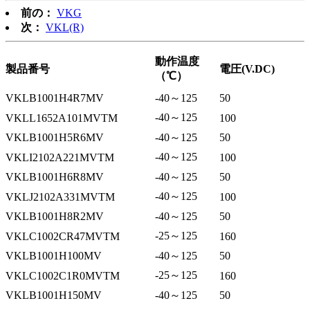
前の：
VKG
次：
VKL(R)
動作温度
製品番号
電圧(V.DC)
（℃）
VKLB1001H4R7MV
-40～125
50
-40～125
VKLL1652A101MVTM
100
VKLB1001H5R6MV
-40～125
50
-40～125
VKLI2102A221MVTM
100
VKLB1001H6R8MV
-40～125
50
-40～125
VKLJ2102A331MVTM
100
VKLB1001H8R2MV
-40～125
50
-25～125
VKLC1002CR47MVTM
160
VKLB1001H100MV
-40～125
50
-25～125
VKLC1002C1R0MVTM
160
VKLB1001H150MV
-40～125
50