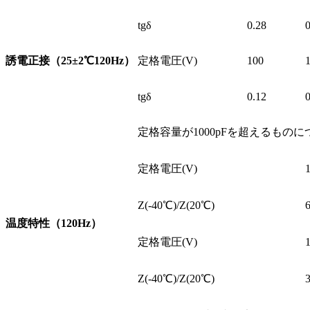
tgδ
0.28
0
誘電正接（25±2
℃
120Hz）
定格電圧(V)
100
tgδ
0.12
0
定格容量が1000pFを超えるものにつ
定格電圧(V)
Z(-40℃)/Z(20℃)
温度特性（120Hz）
定格電圧(V)
Z(-40℃)/Z(20℃)