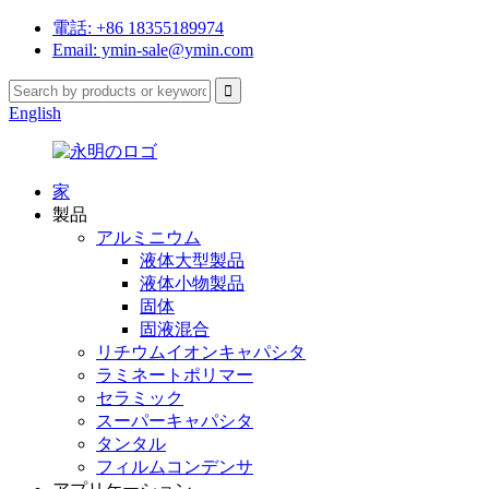
電話: +86 18355189974
Email: ymin-sale@ymin.com
English
家
製品
アルミニウム
液体大型製品
液体小物製品
固体
固液混合
リチウムイオンキャパシタ
ラミネートポリマー
セラミック
スーパーキャパシタ
タンタル
フィルムコンデンサ