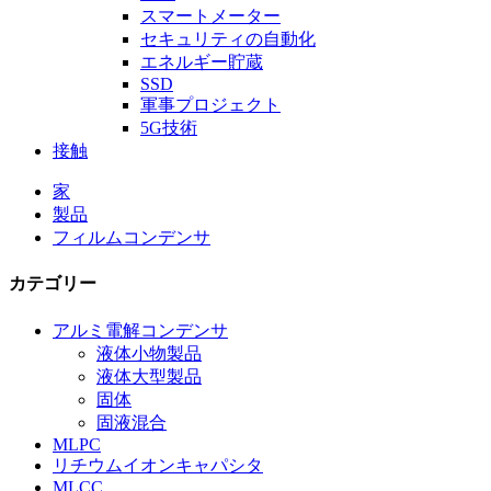
スマートメーター
セキュリティの自動化
エネルギー貯蔵
SSD
軍事プロジェクト
5G技術
接触
家
製品
フィルムコンデンサ
カテゴリー
アルミ電解コンデンサ
液体小物製品
液体大型製品
固体
固液混合
MLPC
リチウムイオンキャパシタ
MLCC