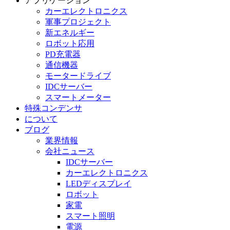
アプリケーション
カーエレクトロニクス
軍事プロジェクト
新エネルギー
ロボット応用
PD充電器
通信機器
モータードライブ
IDCサーバー
スマートメーター
特殊コンデンサ
について
ブログ
業界情報
会社ニュース
IDCサーバー
カーエレクトロニクス
LEDディスプレイ
ロボット
家電
スマート照明
電源