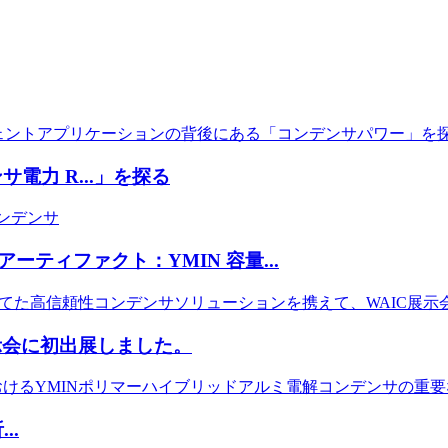
サ電力 R...」を探る
ティファクト：YMIN 容量...
C 展示会に初出展しました。
..