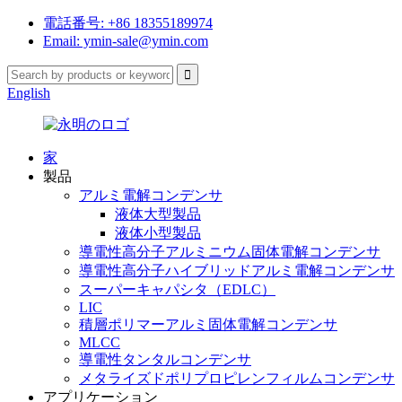
電話番号: +86 18355189974
Email: ymin-sale@ymin.com
English
家
製品
アルミ電解コンデンサ
液体大型製品
液体小型製品
導電性高分子アルミニウム固体電解コンデンサ
導電性高分子ハイブリッドアルミ電解コンデンサ
スーパーキャパシタ（EDLC）
LIC
積層ポリマーアルミ固体電解コンデンサ
MLCC
導電性タンタルコンデンサ
メタライズドポリプロピレンフィルムコンデンサ
アプリケーション