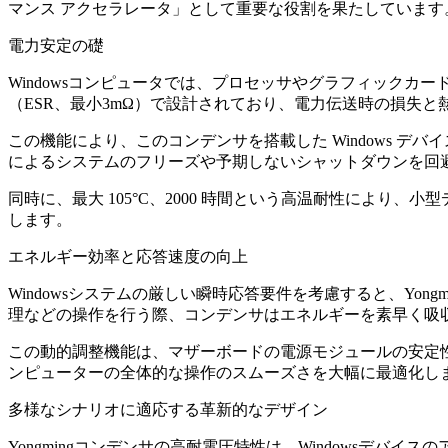
マンス アクセラレータ」として重要な役割を果たしています
電力安定の礎
Windowsコンピュータでは、プロセッサやグラフィックカ
（ESR、最小3mΩ）で設計されており、電力伝送時の損失
この機能により、このコンデンサを搭載した Windows デ
によるシステムのフリーズや予期しないシャットダウンを回
同時に、最大 105°C、2000 時間という高温耐性によ
します。
エネルギー効率と応答速度の向上
Windowsシステムの厳しい瞬時応答要件を考慮すると、Y
理などの操作を行う際、コンデンサはエネルギーを素早く吸
この動的調整機能は、マザーボードの電源モジュールの安定性を
ンピューターの全体的な操作のスムーズさを大幅に最適化し
多様なシナリオに適応する革新的なデザイン
Yongmingコンデンサの高耐電圧特性は、Windows