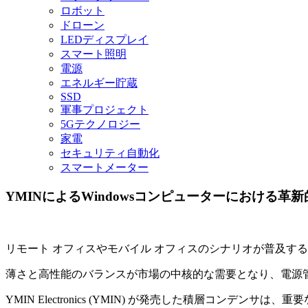
ロボット
ドローン
LEDディスプレイ
スマート照明
電源
エネルギー貯蔵
SSD
軍事プロジェクト
5Gテクノロジー
家電
セキュリティ自動化
スマートメーター
YMINによるWindowsコンピューターにおける
リモート オフィスやモバイル オフィスのシナリオが普及する
薄さと高性能のバランスが市場の中核的な需要となり、電源
YMIN Electronics (YMIN) が発売した積層コン