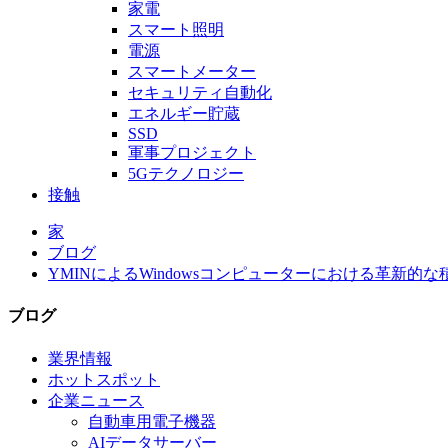
家電
スマート照明
電源
スマートメーター
セキュリティ自動化
エネルギー貯蔵
SSD
軍事プロジェクト
5Gテクノロジー
接触
家
ブログ
YMINによるWindowsコンピューターにおける革新的
ブログ
業界情報
ホットスポット
企業ニュース
自動車用電子機器
AIデータサーバー